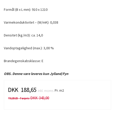
Formål (B x L mm): 910 x 1210
Varmekonduktivitet – (W/mK): 0,038
Densitet (kg/m3): ca. 14,0
Vandoptagelighed (max.): 3,00 %
Brandegenskabsklasse: E
OBS. Denne vare leveres kun Jylland/Fyn
DKK 188,65
Pr. m2
inkl. moms
DKK 343,00
TILBUD - Førpris