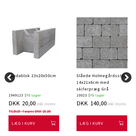
Fundablok 23x20x50cm
Slåede Holmegårdssten
14x21x6cm med
skiferpræg Grå
1949123
På lager
10023
På lager
DKK 20,00
DKK 140,00
inkl. moms
inkl. moms
TILBUD - Førpris
DKK 25,00
LÆG I KURV
LÆG I KURV