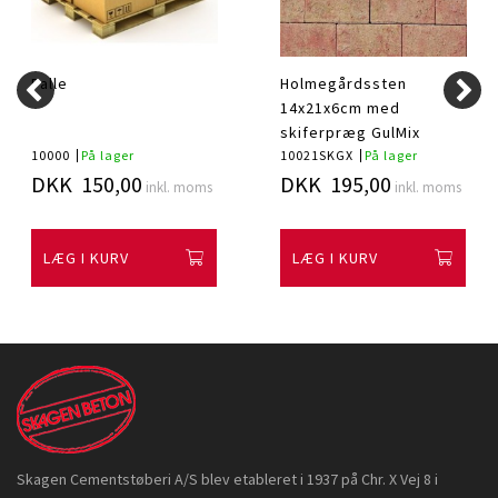
Palle
Holmegårdssten
14x21x6cm med
skiferpræg GulMix
10000
På lager
10021SKGX
På lager
DKK 150,00
DKK 195,00
inkl. moms
inkl. moms
LÆG I KURV
LÆG I KURV
Skagen Cementstøberi A/S blev etableret i 1937 på Chr. X Vej 8 i