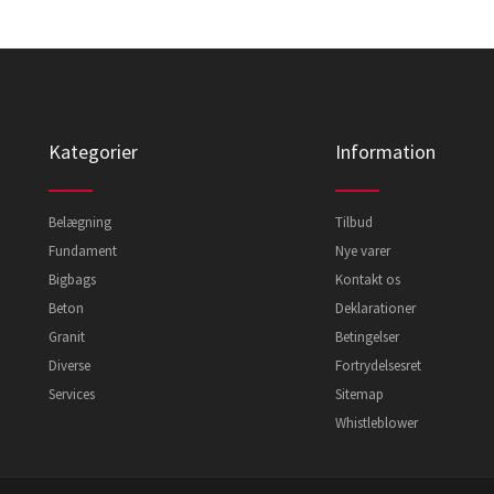
Kategorier
Information
Belægning
Tilbud
Fundament
Nye varer
Bigbags
Kontakt os
Beton
Deklarationer
Granit
Betingelser
Diverse
Fortrydelsesret
Services
Sitemap
Whistleblower