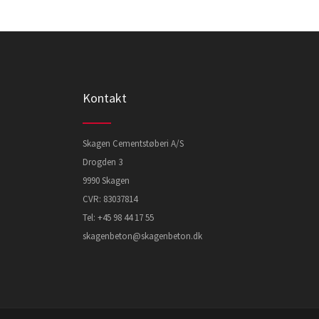
Kontakt
Skagen Cementstøberi A/S
Drogden 3
9990 Skagen
CVR: 83037814
Tel:
+45 98 44 17 55
skagenbeton@skagenbeton.dk