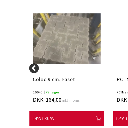
k
Coloc 9 cm. Faset
PCI 
10043
På lager
PCINan
DKK 164,00
DKK 
inkl. moms
LÆG I KURV
LÆG I