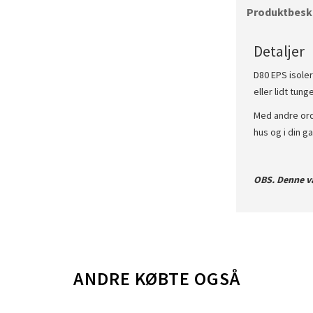
Produktbeskr
Detaljer
D80 EPS isole
eller lidt tun
Med andre ord,
hus og i din g
OBS. Denne va
ANDRE KØBTE OGSÅ