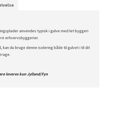
ivelse
ringsplader anvendes typisk i gulve med let byggeri
gere erhvervsbyggerier.
 kan du bruge denne isolering både til gulvet i til dit
arrage.
re leveres kun Jylland/Fyn