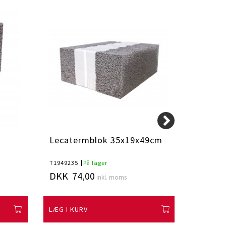
Lecatermblok 35x19x49cm
Funda
T1949235
På lager
1949123
DKK 74,00
DKK 2
inkl. moms
LÆG I KURV
LÆG I K