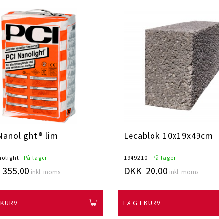
Nanolight® lim
Lecablok 10x19x49cm
olight
På lager
1949210
På lager
355,00
DKK 20,00
inkl. moms
inkl. moms
 KURV
LÆG I KURV