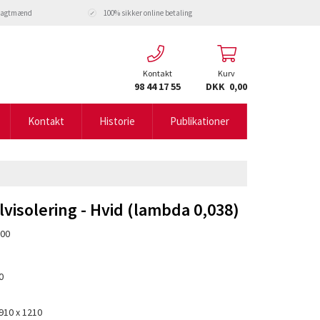
fragtmænd
100% sikker online betaling
Kontakt
Kurv
98 44 17 55
DKK 0,00
Kontakt
Historie
Publikationer
isolering - Hvid (lambda 0,038)
00
0
910 x 1210