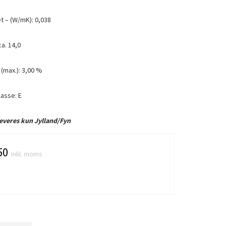
t – (W/mK): 0,038
a. 14,0
(max.): 3,00 %
asse: E
everes kun Jylland/Fyn
50
inkl. moms