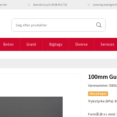
ger
her
Kontakt os på +45 98 44 17 55
Levering med egne 
Beton
Granit
Bigbags
Diverse
Services
100mm Gulv
Varenummer: D801
Ikke på lager
Trykstyrke (kPa): 8
Formål (B x L mm): 