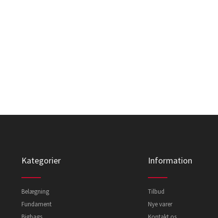
Kategorier
Information
Belægning
Tilbud
Fundament
Nye varer
Bigbags
Kontakt os