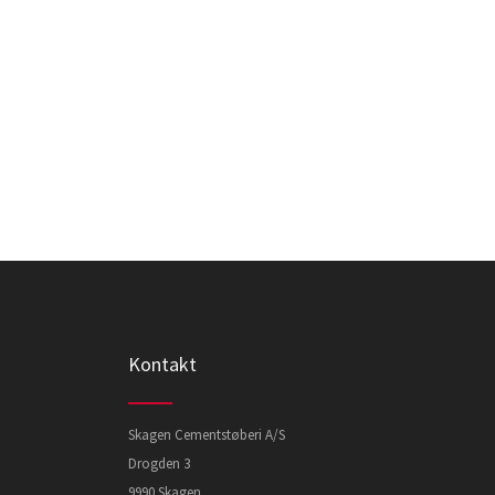
Kontakt
Skagen Cementstøberi A/S
Drogden 3
9990 Skagen