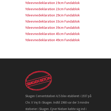
Ydeevnedeklaration 19cm Fundablok
Ydeevnedeklaration 23cm Fundablok
Ydeevnedeklaration 29cm Fundablok
Ydeevnedeklaration 33cm Fundablok
Ydeevnedeklaration 39cm Fundablok
Ydeevnedeklaration 45cm Fundablok
Ydeevnedeklaration 49cm Fundablok
Skagen Cementstøberi A/S blev etableret i 1937 på
Chr. X Vej 8 i Skagen. Indtil 1960 var der 3 mindre
støberier i Skagen. Ejner Nielsen købte sig ind i