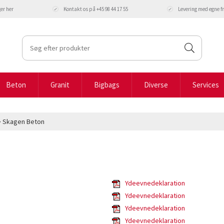
ger
her
Kontakt os på +45 98 44 17 55
Levering med egne 
Beton
Granit
Bigbags
Diverse
Services
 ⇒ Skagen Beton
Ydeevnedeklaration
Ydeevnedeklaration
Ydeevnedeklaration
Ydeevnedeklaration