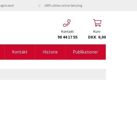
fragtmænd
100% sikker online betaling
Kontakt
Kurv
98 44 17 55
DKK 0,00
Kontakt
Historie
Publikationer