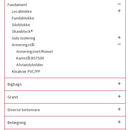
Fundament
Lecablokke
Fundablokke
Siloblokke
Skawblock®
Gulv Isolering
Armeringstål
Armeringsnet/Rionet
Kamstål BST500
Afstandsholder
Kloakrør PVC/PP
Bigbags
Granit
Diverse betonvare
Belægning