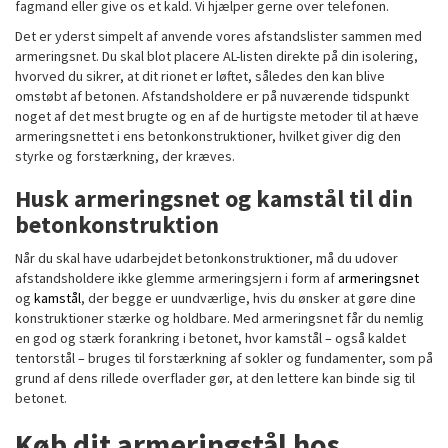
fagmand eller give os et kald. Vi hjælper gerne over telefonen.
Det er yderst simpelt af anvende vores afstandslister sammen med
armeringsnet. Du skal blot placere AL-listen direkte på din isolering,
hvorved du sikrer, at dit rionet er løftet, således den kan blive
omstøbt af betonen. Afstandsholdere er på nuværende tidspunkt
noget af det mest brugte og en af de hurtigste metoder til at hæve
armeringsnettet i ens betonkonstruktioner, hvilket giver dig den
styrke og forstærkning, der kræves.
Husk armeringsnet og kamstål til din
betonkonstruktion
Når du skal have udarbejdet betonkonstruktioner, må du udover
afstandsholdere ikke glemme armeringsjern i form af
armeringsnet
og
kamstål
, der begge er uundværlige, hvis du ønsker at gøre dine
konstruktioner stærke og holdbare. Med armeringsnet får du nemlig
en god og stærk forankring i betonet, hvor kamstål – også kaldet
tentorstål – bruges til forstærkning af sokler og fundamenter, som på
grund af dens rillede overflader gør, at den lettere kan binde sig til
betonet.
Køb dit armeringstål hos