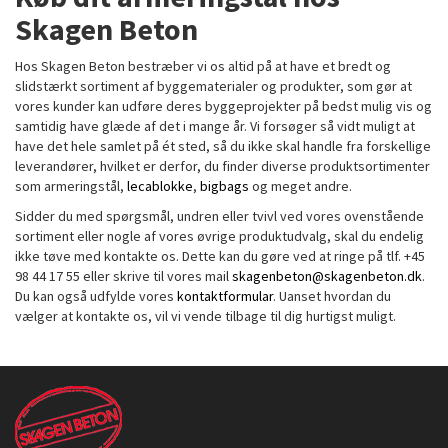
Skagen Beton
Hos Skagen Beton bestræber vi os altid på at have et bredt og
slidstærkt sortiment af byggematerialer og produkter, som gør at
vores kunder kan udføre deres byggeprojekter på bedst mulig vis og
samtidig have glæde af det i mange år. Vi forsøger så vidt muligt at
have det hele samlet på ét sted, så du ikke skal handle fra forskellige
leverandører, hvilket er derfor, du finder diverse produktsortimenter
som armeringstål,
lecablokke
,
bigbags
og meget andre.
Sidder du med spørgsmål, undren eller tvivl ved vores ovenstående
sortiment eller nogle af vores øvrige produktudvalg, skal du endelig
ikke tøve med kontakte os. Dette kan du gøre ved at ringe på tlf. +45
98 44 17 55 eller skrive til vores mail
skagenbeton@skagenbeton.dk
.
Du kan også udfylde vores
kontaktformular
. Uanset hvordan du
vælger at kontakte os, vil vi vende tilbage til dig hurtigst muligt.