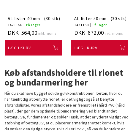
AL-lister 40 mm - (30 stk)
AL-lister 50 mm - (30 stk)
1421156
På lager
1421158
På lager
DKK 564,00
DKK 672,00
inkl. moms
inkl. moms
LÆG I KURV
LÆG I KURV
Køb afstandsholdere til rionet
og bundarmering her
Når du skal have bygget solide gulvkonstruktioner i
beton
, hvor du
har tænkt dig at benytte rionet, er det vigtigt også at benytte
afstandslister. Vores afstandsholdere er fremstillet i hård PVC (hård
plast), der gør dem optimale til bundarmering ved blandt andet
betongulve, fundamenter og sokler. Husk, at det er yderst vigtigt ved
støbning af betongulv, at du placerer armeringsnettet korrekt, hvis
du ønsker den rigtige styrke. Hvis du er i tvivl, så kan du kontakte en