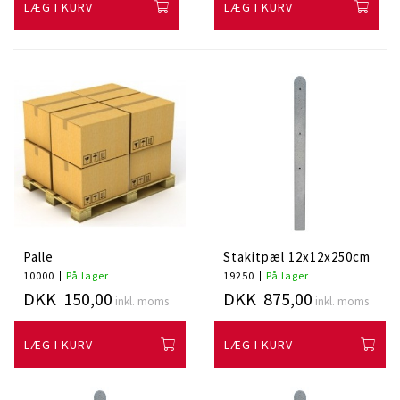
LÆG I KURV
LÆG I KURV
Palle
Stakitpæl 12x12x250cm
10000
På lager
19250
På lager
DKK 150,00
DKK 875,00
inkl. moms
inkl. moms
LÆG I KURV
LÆG I KURV