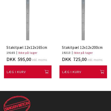
Stakitpæl 12x12x165cm
Stakitpæl 12x12x200cm
19165
Ikke på lager
19213
Ikke på lager
DKK 595,00
DKK 725,00
inkl. moms
inkl. moms
LÆG I KURV
LÆG I KURV