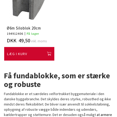
Ø6m Siloblok 20cm
194912406
På lager
DKK 49,50
inkl. moms
LÆG I KURV
Få fundablokke, som er stærke
og robuste
Fundablokke er et særdeles velfortrukket byggemateriale i den
danske byggebranche. Det skyldes deres styrke, robusthed og ikke
mindst deres fleksibilitet. De bliver især anvendt til sokkelstøbning,
opbygning af robuste vægge både indendørs og udendørs,
kældertrapper og støttemure. Det er desuden også muligt
at armere