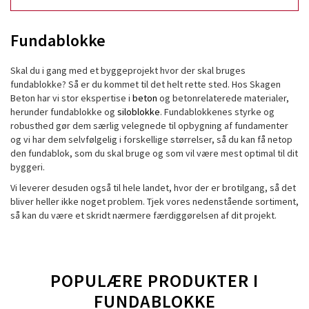
Fundablokke
Skal du i gang med et byggeprojekt hvor der skal bruges
fundablokke? Så er du kommet til det helt rette sted. Hos Skagen
Beton har vi stor ekspertise i
beton
og betonrelaterede materialer,
herunder fundablokke og
siloblokke
. Fundablokkenes styrke og
robusthed gør dem særlig velegnede til opbygning af fundamenter
og vi har dem selvfølgelig i forskellige størrelser, så du kan få netop
den fundablok, som du skal bruge og som vil være mest optimal til dit
byggeri.
Vi leverer desuden også til hele landet, hvor der er brotilgang, så det
bliver heller ikke noget problem. Tjek vores nedenstående sortiment,
så kan du være et skridt nærmere færdiggørelsen af dit projekt.
POPULÆRE PRODUKTER I
FUNDABLOKKE