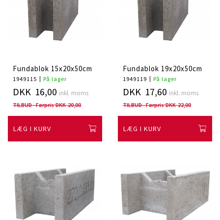
Fundablok 15x20x50cm
Fundablok 19x20x50cm
1949115
På lager
1949119
På lager
DKK 16,00
DKK 17,60
inkl. moms
inkl. moms
TILBUD - Førpris
DKK 20,00
TILBUD - Førpris
DKK 22,00
LÆG I KURV
LÆG I KURV