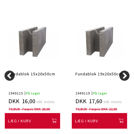
Fundablok 15x20x50cm
Fundablok 19x20x50cm
1949115
På lager
1949119
På lager
DKK 16,00
DKK 17,60
inkl. moms
inkl. moms
TILBUD - Førpris
DKK 20,00
TILBUD - Førpris
DKK 22,00
LÆG I KURV
LÆG I KURV