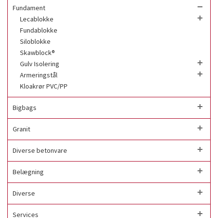
Fundament
Lecablokke
Fundablokke
Siloblokke
Skawblock®
Gulv Isolering
Armeringstål
Kloakrør PVC/PP
Bigbags
Granit
Diverse betonvare
Belægning
Diverse
Services