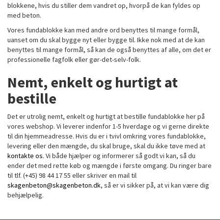
blokkene, hvis du stiller dem vandret op, hvorpå de kan fyldes op
med beton.
Vores fundablokke kan med andre ord benyttes til mange formål,
uanset om du skal bygge nyt eller bygge til. Ikke nok med at de kan
benyttes til mange formål, så kan de også benyttes af alle, om det er
professionelle fagfolk eller gør-det-selv-folk.
Nemt, enkelt og hurtigt at
bestille
Det er utrolig nemt, enkelt og hurtigt at bestille fundablokke her på
vores webshop. Vi leverer indenfor 1-5 hverdage og vi gerne direkte
til din hjemmeadresse. Hvis du er i tvivl omkring vores fundablokke,
levering eller den mængde, du skal bruge, skal du ikke tøve med at
kontakte os
. Vi både hjælper og informerer så godt vi kan, så du
ender det med rette køb og mængde i første omgang. Du ringer bare
til tlf. (+45) 98 44 17 55 eller skriver en mail til
skagenbeton@skagenbeton.dk
, så er vi sikker på, at vi kan være dig
behjælpelig.