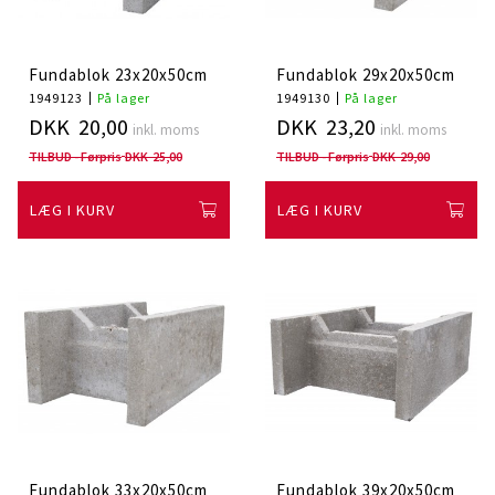
Fundablok 23x20x50cm
Fundablok 29x20x50cm
1949123
På lager
1949130
På lager
DKK 20,00
DKK 23,20
inkl. moms
inkl. moms
TILBUD - Førpris
DKK 25,00
TILBUD - Førpris
DKK 29,00
LÆG I KURV
LÆG I KURV
Fundablok 33x20x50cm
Fundablok 39x20x50cm