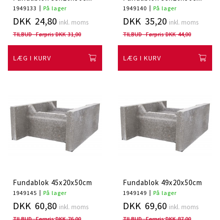
1949133
På lager
1949140
På lager
DKK 24,80
DKK 35,20
inkl. moms
inkl. moms
TILBUD - Førpris
DKK 31,00
TILBUD - Førpris
DKK 44,00
LÆG I KURV
LÆG I KURV
Fundablok 45x20x50cm
Fundablok 49x20x50cm
1949145
På lager
1949149
På lager
DKK 60,80
DKK 69,60
inkl. moms
inkl. moms
TILBUD - Førpris
DKK 76,00
TILBUD - Førpris
DKK 87,00