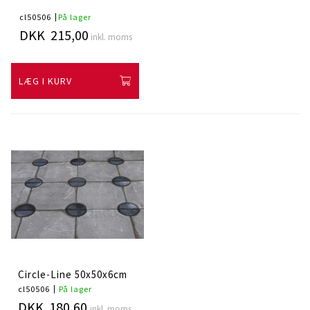
cl50506
På lager
DKK 215,00
inkl. moms
LÆG I KURV
Circle-Line 50x50x6cm
cl50506
På lager
DKK 180,60
inkl. moms