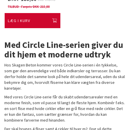
TILBUD - Førpris
DKK 215,00
LÆG I KURV
Med Circle Line-serien giver du
dit hjem et moderne udtryk
Hos Skagen Beton kommer vores Circle Line-serien i én tykkelse,
som gør den anvendelige ved både indkørsler og terrasser. Du kan
derfor holde det samme look på hele dit udendørsareal, uden du skal
bekymre dig om, hvorvidt fliserne kan klare vægten fra diverse
køretøjer.
Med vores Circle Line-serie får du skabt udendørsarealer med en
moderne finish, som vil passe til langt de fleste hjem. Kombinér f.eks.
en sort flise med hvide cirkler eller en grå flise med røde cirkler. Det
er kun din fantasi, som sætter grænser for, hvordan du kan
kombinere farverne med hinanden.
Der skal bruges 4 fliser samt 4 cirkler til hver m2. Dog vil dette