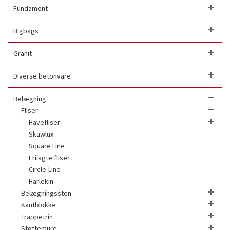
Fundament
Bigbags
Granit
Diverse betonvare
Belægning
Fliser
Havefliser
Skawlux
Square Line
Frilagte fliser
Circle-Line
Harlekin
Belægningssten
Kantblokke
Trappetrin
Støttemure