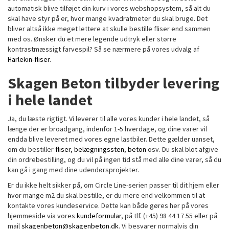
automatisk blive tilføjet din kurv i vores webshopsystem, så alt du
skal have styr på er, hvor mange kvadratmeter du skal bruge. Det
bliver altså ikke meget lettere at skulle bestille fliser end sammen
med os. Ønsker du et mere legende udtryk eller større
kontrastmæssigt farvespil? Så se nærmere på vores udvalg af
Harlekin-fliser
.
Skagen Beton tilbyder levering
i hele landet
Ja, du læste rigtigt. Vi leverer til alle vores kunder i hele landet, så
længe der er broadgang, indenfor 1-5 hverdage, og dine varer vil
endda blive leveret med vores egne lastbiler. Dette gælder uanset,
om du bestiller
fliser
,
belægningssten
,
beton
osv. Du skal blot afgive
din ordrebestilling, og du vil på ingen tid stå med alle dine varer, så du
kan gå i gang med dine udendørsprojekter.
Er du ikke helt sikker på, om Circle Line-serien passer til dit hjem eller
hvor mange m2 du skal bestille, er du mere end velkommen til at
kontakte vores kundeservice. Dette kan både gøres her på vores
hjemmeside via vores
kundeformular
, på tlf. (+45) 98 44 17 55 eller på
mail
skagenbeton@skagenbeton.dk
. Vi besvarer normalvis din