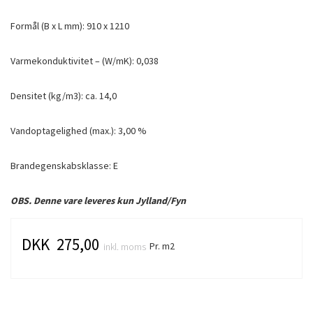
Formål (B x L mm): 910 x 1210
Varmekonduktivitet – (W/mK): 0,038
Densitet (kg/m3): ca. 14,0
Vandoptagelighed (max.): 3,00 %
Brandegenskabsklasse: E
OBS. Denne vare leveres kun Jylland/Fyn
DKK 275,00
Pr. m2
inkl. moms