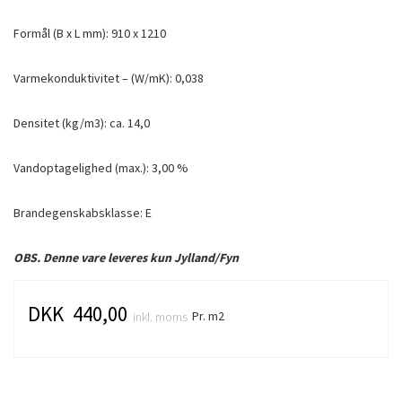
Formål (B x L mm): 910 x 1210
Varmekonduktivitet – (W/mK): 0,038
Densitet (kg/m3): ca. 14,0
Vandoptagelighed (max.): 3,00 %
Brandegenskabsklasse: E
OBS. Denne vare leveres kun Jylland/Fyn
DKK 440,00
Pr. m2
inkl. moms