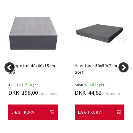
Trappetrin 40x60x15cm
Haveflise 50x50x7cm
Grå
Sort
406015
På lager
50507S
På lager
DKK 198,00
DKK 44,82
inkl. moms
inkl. moms
LÆG I KURV
LÆG I KURV