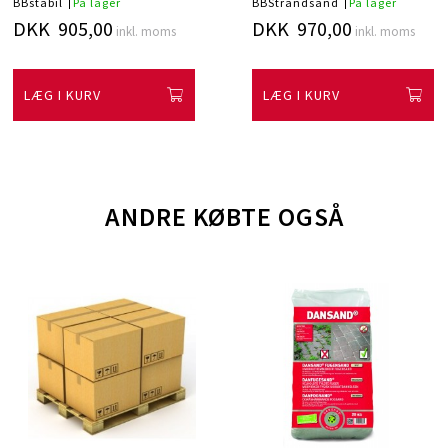
BBstabil
På lager
BBStrandsand
På lager
DKK 905,00
DKK 970,00
inkl. moms
inkl. moms
LÆG I KURV
LÆG I KURV
ANDRE KØBTE OGSÅ