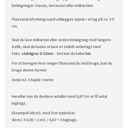
belægninger i haven, terrassen eller indkørslen.
Flisesand/afretningssand udlægges typisk i et lag på ca. 3-5
cm.
Skal du lave indkørsel eller anden belægning med tungere
trafik, skal du huske at lave et stabilt underlagt med
f.eks.
stabilgrus 0-32mm
. - Det kan du købe
her
.
For at beregne hvor meget flisesand du skal bruge, kan du
bruge denne formel:
Antal m2. X højde i meter.
Herefter kan du dividere antallet med 0,67 for at få antal
bigbags.
Eksempel (40 m2. med 5cm tykkelse)
40 m2. X 0,05 = 2 m3. / 0,67 = 3 bigbags.