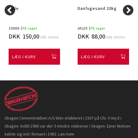
Palle
Danfugesand 20kg
10000
På lager
dfs20
På lager
DKK 150,00
DKK 88,00
inkl. moms
inkl. moms
LÆG I KURV
LÆG I KURV
Skagen Cementstøberi A/S blev etableret i 1937 på Chr. X Vej 8 i
Skagen. Indtil 1960 var der 3 mindre støberier i Skagen. Ejner Nielsen
købte sig ind i firmaet i 1963.
Læs mere