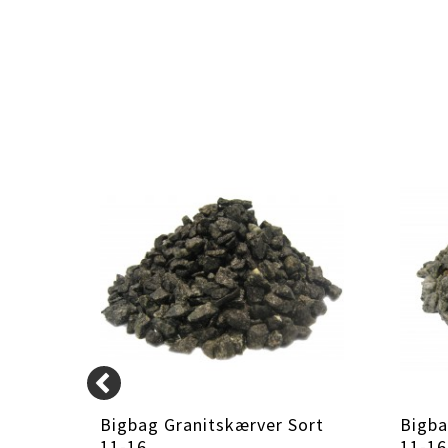
Rød
Bigbag Granitskærver Sort
Bigba
11-16
11-16