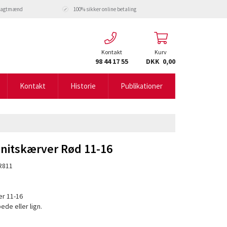
fragtmænd
100% sikker online betaling
Kontakt
Kurv
98 44 17 55
DKK 0,00
Kontakt
Historie
Publikationer
nitskærver Rød 11-16
R811
r 11-16
ede eller lign.