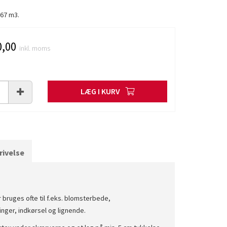
0,67 m3.
,00
inkl. moms
LÆG I KURV
ivelse
bruges ofte til f.eks. blomsterbede,
nger, indkørsel og lignende.