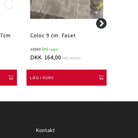
x7cm
Coloc 9 cm. Faset
Lecab
10043
På lager
1949219
DKK 164,00
DKK 3
inkl. moms
LÆG I KURV
LÆG I K
Kontakt