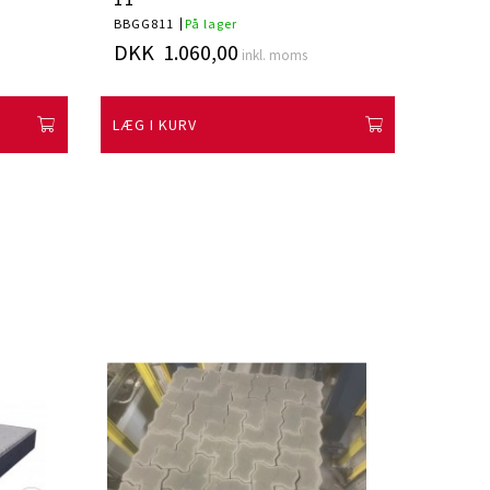
BBGG811
På lager
BBGR5
DKK 1.060,00
DKK 
inkl. moms
LÆG I KURV
LÆG I