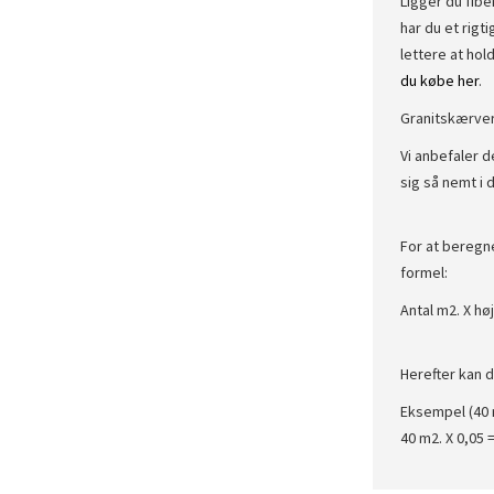
Ligger du fibe
har du et rig
lettere at hold
du købe her
.
Granitskærver
Vi anbefaler d
sig så nemt i 
For at beregn
formel:
Antal m2. X hø
Herefter kan d
Eksempel (40 
40 m2. X 0,05 =