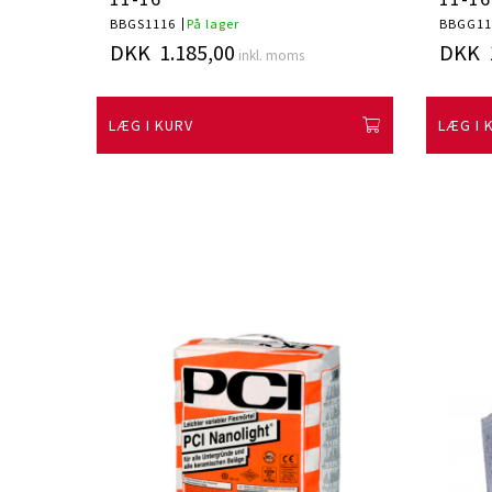
BBGS1116
På lager
BBGG11
DKK 1.185,00
DKK 1
inkl. moms
LÆG I KURV
LÆG I 