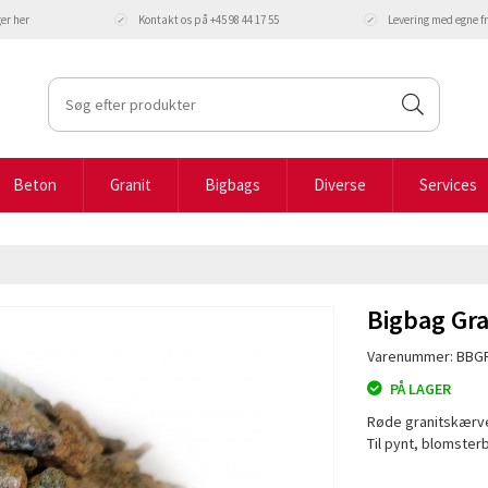
ger
her
Kontakt os på +45 98 44 17 55
Levering med egne 
Beton
Granit
Bigbags
Diverse
Services
Bigbag Gra
Varenummer: BBG
PÅ LAGER
Røde granitskærve
Til pynt, blomsterb