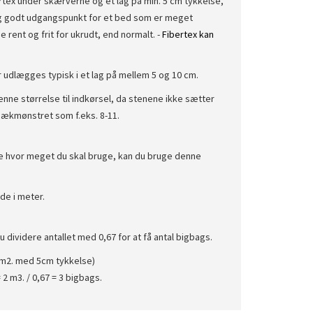
rtex under skærverne og et lag på min. 5 cm tykkelse,
tig godt udgangspunkt for et bed som er meget
e rent og frit for ukrudt, end normalt. -
Fibertex kan
 udlægges typisk i et lag på mellem 5 og 10 cm.
enne størrelse til indkørsel, da stenene ikke sætter
dækmønstret som f.eks. 8-11.
e hvor meget du skal bruge, kan du bruge denne
jde i meter.
u dividere antallet med 0,67 for at få antal bigbags.
m2. med 5cm tykkelse)
 2 m3. / 0,67 = 3 bigbags.