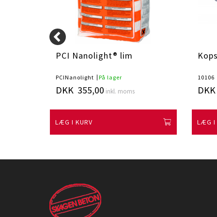
PCI Nanolight® lim
Kops
PCINanolight
På lager
10106
DKK 355,00
DKK 
inkl. moms
LÆG I KURV
LÆG I