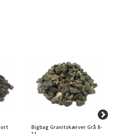
Sort
Bigbag Granitskærver Grå 8-
Bigb
11
5-8