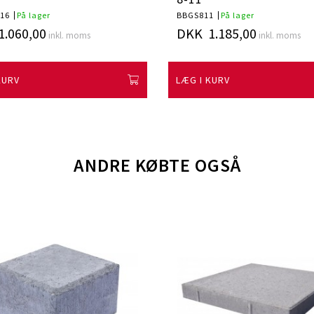
16
På lager
BBGS811
På lager
.060,00
DKK 1.185,00
inkl. moms
inkl. moms
KURV
LÆG I KURV
ANDRE KØBTE OGSÅ