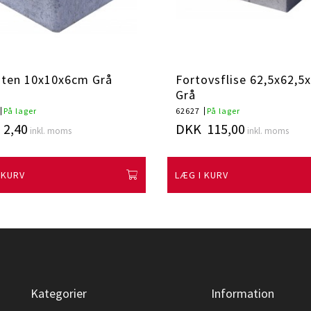
ten 10x10x6cm Grå
Fortovsflise 62,5x62,5
Grå
På lager
62627
På lager
2,40
DKK 115,00
inkl. moms
inkl. moms
 KURV
LÆG I KURV
Kategorier
Information