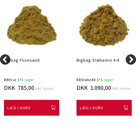
Bigbag Flisesand
Bigbag Støbemix 4-8
BBflise
På lager
BBStøbe48
På lager
DKK 785,00
DKK 1.090,00
inkl. moms
inkl. moms
LÆG I KURV
LÆG I KURV