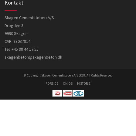
Kontakt
Skagen Cementstøberi A/S
Drogden 3
9990 Skagen
CVR: 83037814
Tel:
+45 98 44 17 55
skagenbeton@skagenbeton.dk
© Copyright Skagen Cementstøberi A/S 2018. All Rights Reserved
FORSIDE
OM OS
HISTORIE