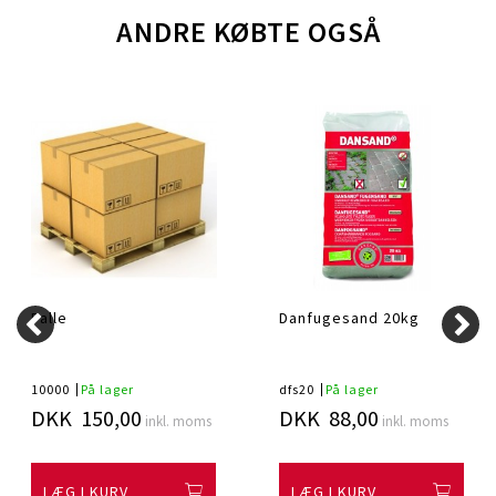
ANDRE KØBTE OGSÅ
Palle
Danfugesand 20kg
10000
På lager
dfs20
På lager
DKK 150,00
DKK 88,00
inkl. moms
inkl. moms
LÆG I KURV
LÆG I KURV