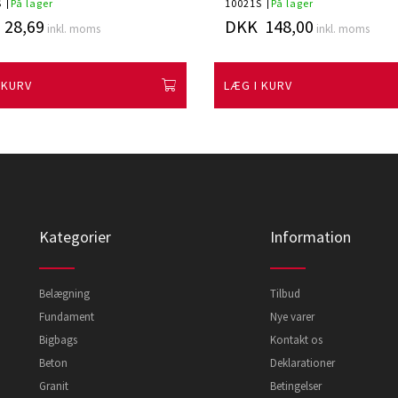
S
På lager
10021S
På lager
28,69
DKK 148,00
inkl. moms
inkl. moms
 KURV
LÆG I KURV
Kategorier
Information
Belægning
Tilbud
Fundament
Nye varer
Bigbags
Kontakt os
Beton
Deklarationer
Granit
Betingelser