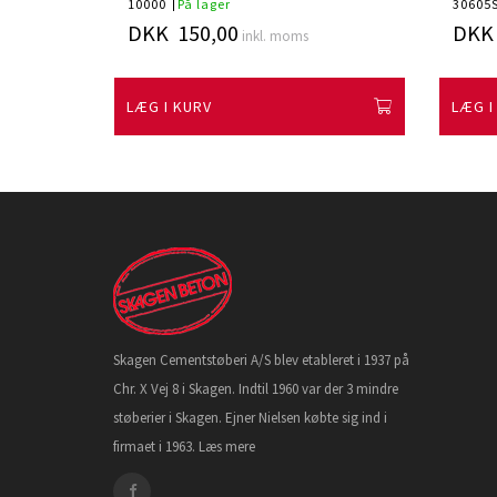
10000
På lager
30605
DKK 150,00
DKK 
inkl. moms
LÆG I KURV
LÆG I
Skagen Cementstøberi A/S blev etableret i 1937 på
Chr. X Vej 8 i Skagen. Indtil 1960 var der 3 mindre
støberier i Skagen. Ejner Nielsen købte sig ind i
firmaet i 1963.
Læs mere