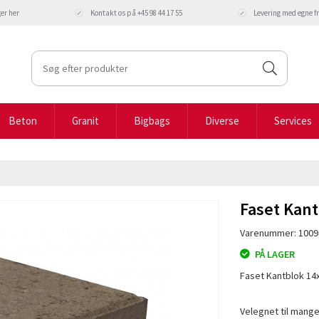
ger
her
Kontakt os på +45 98 44 17 55
Levering med egne 
Beton
Granit
Bigbags
Diverse
Services
Faset Kant
Varenummer: 1009
PÅ LAGER
Faset Kantblok 14
Velegnet til mange