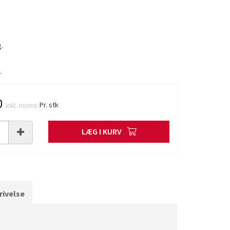
.
.
0
Pr. stk
inkl. moms
LÆG I KURV
ivelse