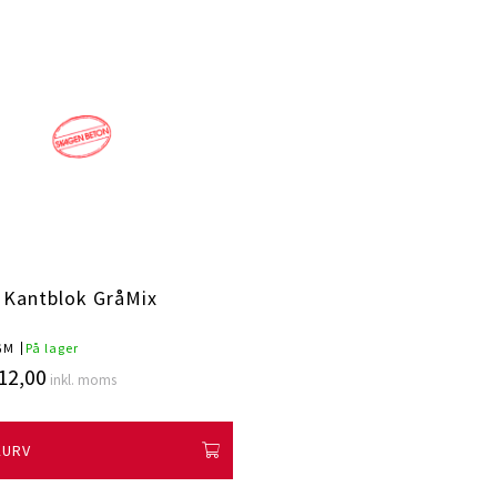
 Kantblok GråMix
GM
På lager
12,00
inkl. moms
KURV