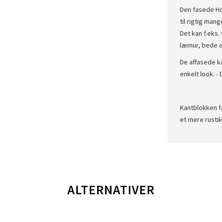
Den fasede Ho
til rigtig mang
Det kan f.eks.
læmur, bede o
De affasede ka
enkelt look. -
Kantblokken f
et mere rustik
ALTERNATIVER