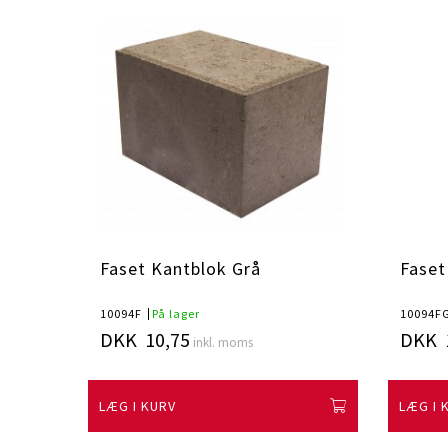
Faset Kantblok Grå
Faset
10094F
På lager
10094F
DKK 10,75
DKK 
inkl. moms
LÆG I KURV
LÆG I 