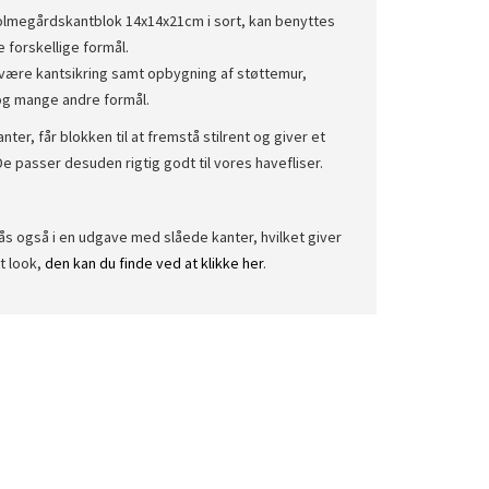
lmegårdskantblok 14x14x21cm i sort, kan benyttes
e forskellige formål.
 være kantsikring samt opbygning af støttemur,
g mange andre formål.
nter, får blokken til at fremstå stilrent og giver et
 De passer desuden rigtig godt til vores havefliser.
ås også i en udgave med slåede kanter, hvilket giver
t look,
den kan du finde ved at klikke her
.