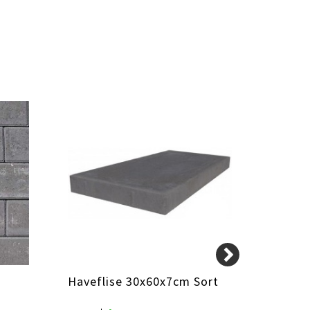
Haveflise 30x60x7cm Sort
Danfug