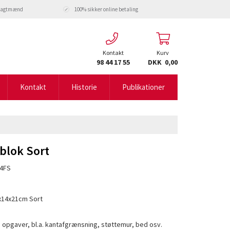
fragtmænd
100% sikker online betaling
Kontakt
Kurv
98 44 17 55
DKK 0,00
Kontakt
Historie
Publikationer
blok Sort
4FS
x14x21cm Sort
 opgaver, bl.a. kantafgrænsning, støttemur, bed osv.