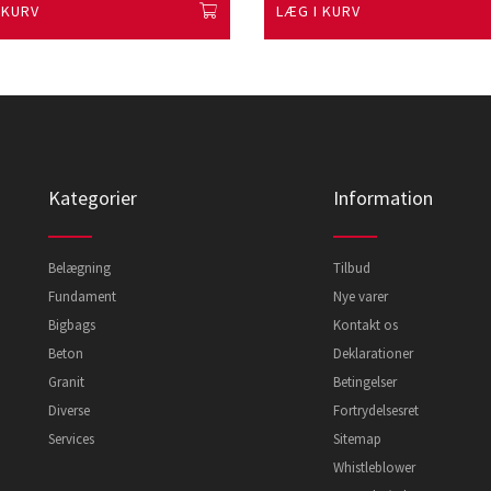
 KURV
LÆG I KURV
Kategorier
Information
Belægning
Tilbud
Fundament
Nye varer
Bigbags
Kontakt os
Beton
Deklarationer
Granit
Betingelser
Diverse
Fortrydelsesret
Services
Sitemap
Whistleblower