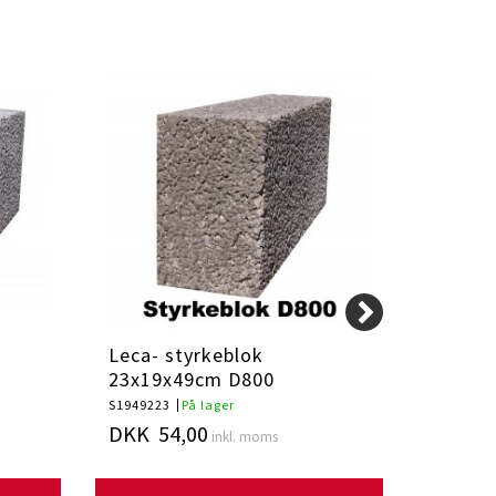
Leca- styrkeblok
Rilleb
23x19x49cm D800
S1949223
På lager
K1949235
DKK 54,00
DKK 6
inkl. moms