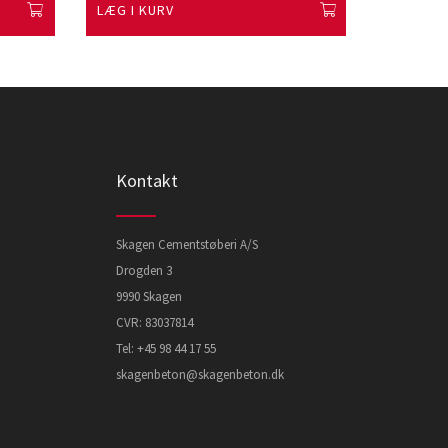
LÆG I KURV
LÆG I K
Kontakt
Skagen Cementstøberi A/S
Drogden 3
9990 Skagen
CVR: 83037814
Tel:
+45 98 44 17 55
skagenbeton@skagenbeton.dk