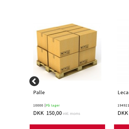
0x5cm
Palle
Leca
10000
På lager
19492
DKK 150,00
DKK 
inkl. moms