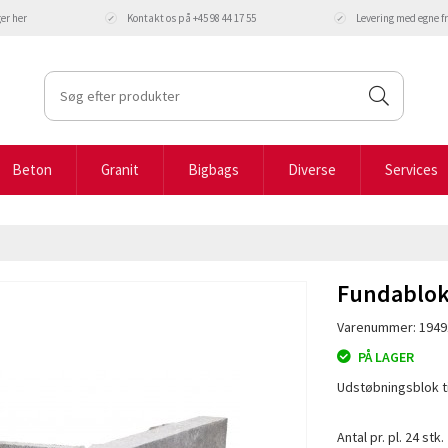
ger
her
Kontakt os på +45 98 44 17 55
Levering med egne 
Beton
Granit
Bigbags
Diverse
Services
Fundablok
Varenummer: 1949
PÅ LAGER
Udstøbningsblok t
Antal pr. pl. 24 stk.