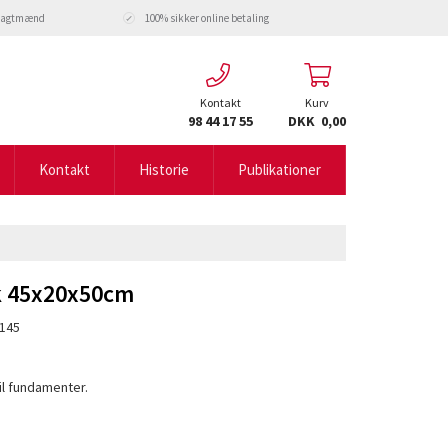
fragtmænd
100% sikker online betaling
Kontakt
Kurv
98 44 17 55
DKK 0,00
Kontakt
Historie
Publikationer
 45x20x50cm
145
il fundamenter.