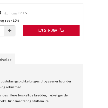
0
Pr. stk
inkl. moms
0 og
spar
10
%
LÆG I KURV
ivelse
 udstøbningsblokke bruges til byggerier hvor der
 og robusthed.
ndes i flere forskellige bredder, hvilket gør den
 f.eks. fundamenter og støttemure.