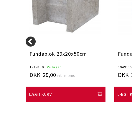
Fundablok 29x20x50cm
Fund
1949130
På lager
194911
DKK 29,00
DKK 
inkl. moms
LÆG I KURV
LÆG I 