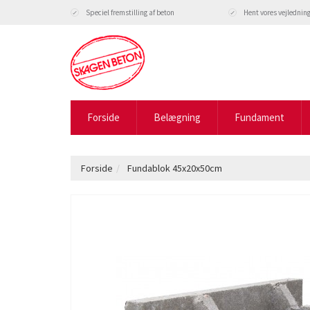
Speciel fremstilling af beton
Hent vores vejlednin
Forside
Belægning
Fundament
Forside
Fundablok 45x20x50cm