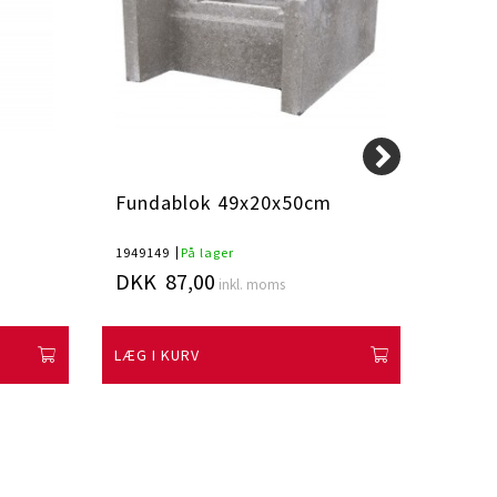
Fundablok 49x20x50cm
Fund
1949149
På lager
194913
DKK 87,00
DKK 
inkl. moms
LÆG I KURV
LÆG I