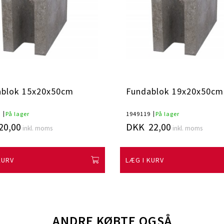
ablok 15x20x50cm
Fundablok 19x20x50cm
5
På lager
1949119
På lager
20,00
DKK 22,00
inkl. moms
inkl. moms
KURV
LÆG I KURV
ANDRE KØBTE OGSÅ