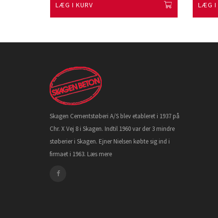
LÆG I KURV
LÆG I
Skagen Cementstøberi A/S blev etableret i 1937 på
Chr. X Vej 8 i Skagen. Indtil 1960 var der 3 mindre
støberier i Skagen. Ejner Nielsen købte sig ind i
firmaet i 1963.
Læs mere