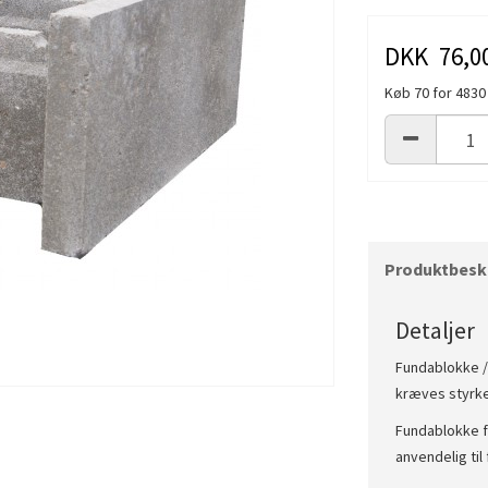
DKK 76,0
Køb 70 for 483
Produktbeskr
Detaljer
Fundablokke /
kræves styrke
Fundablokke fi
anvendelig til