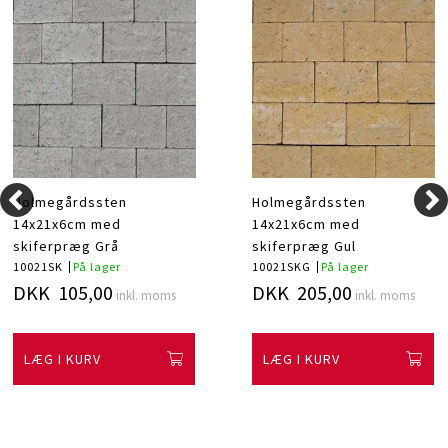
Holmegårdssten
Holmegårdssten
14x21x6cm med
14x21x6cm med
skiferpræg Grå
skiferpræg Gul
10021SK
På lager
10021SKG
På lager
DKK 105,00
DKK 205,00
inkl. moms
inkl. moms
LÆG I KURV
LÆG I KURV