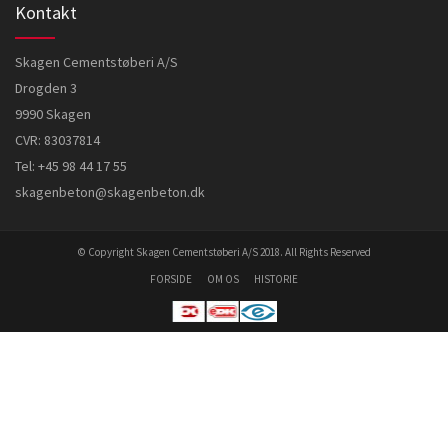
Kontakt
Skagen Cementstøberi A/S
Drogden 3
9990 Skagen
CVR: 83037814
Tel:
+45 98 44 17 55
skagenbeton@skagenbeton.dk
© Copyright Skagen Cementstøberi A/S 2018. All Rights Reserved
FORSIDE
OM OS
HISTORIE