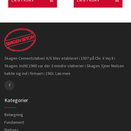
LÆG I KURV
LÆG I KURV
Skagen Cementstøberi A/S blev etableret i 1937 på Chr. X Vej 8 i
Skagen. Indtil 1960 var der 3 mindre støberier i Skagen. Ejner Nielsen
købte sig ind i firmaet i 1963.
Læs mere
Kategorier
Belægning
Fundament
Bigbags