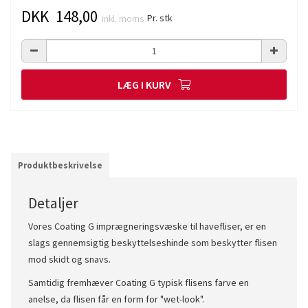
DKK 148,00
Pr. stk
inkl. moms
LÆG I KURV
Produktbeskrivelse
Detaljer
Vores Coating G imprægneringsvæske til havefliser, er en
slags gennemsigtig beskyttelseshinde som beskytter flisen
mod skidt og snavs.
Samtidig fremhæver Coating G typisk flisens farve en
anelse, da flisen får en form for "wet-look".