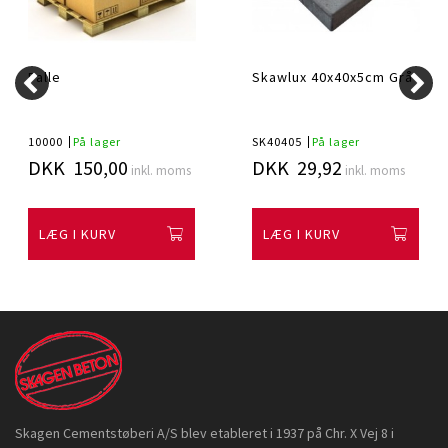
Palle
Skawlux 40x40x5cm Grå
10000
På lager
SK40405
På lager
DKK 150,00
DKK 29,92
inkl. moms
inkl. moms
LÆG I KURV
LÆG I KURV
Skagen Cementstøberi A/S blev etableret i 1937 på Chr. X Vej 8 i