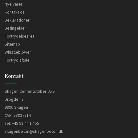
Nye varer
Kontakt os
Deklarationer
Betingelser
Fortrydelsesret
Sitemap
Whistleblower
Fortryd aftale
Kontakt
Skagen Cementstøberi A/S
Drogden 3
9990 Skagen
CVR: 83037814
Tel:
+45 98 44 17 55
skagenbeton@skagenbeton.dk