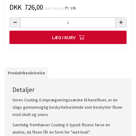
DKK 726,00
Pr. stk
inkl. moms
LÆG I KURV
Produktbeskrivelse
Detaljer
Vores Coating G imprægneringsvæske til havefliser, er en
slags gennemsigtig beskyttelseshinde som beskytter flisen
mod skidt og snavs.
Samtidig fremhæver Coating G typisk flisens farve en
anelse, da flisen får en form for "wet-look".