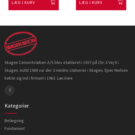
LÆG I KURV
LÆG I KURV
Skagen Cementstøberi A/S blev etableret i 1937 på Chr. X Vej 8 i
Skagen. Indtil 1960 var der 3 mindre støberier i Skagen. Ejner Nielsen
købte sig ind i firmaet i 1963.
Læs mere
Kategorier
Belægning
Fundament