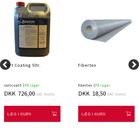
Sort Coating 5ltr.
Fibertex
sortcoat5
På lager
fibertex
På lager
DKK 726,00
DKK 18,50
inkl. moms
inkl. moms
LÆG I KURV
LÆG I KURV