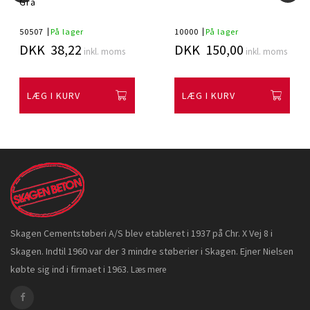
Grå
50507
På lager
10000
På lager
DKK 38,22
DKK 150,00
inkl. moms
inkl. moms
LÆG I KURV
LÆG I KURV
Skagen Cementstøberi A/S blev etableret i 1937 på Chr. X Vej 8 i
Skagen. Indtil 1960 var der 3 mindre støberier i Skagen. Ejner Nielsen
købte sig ind i firmaet i 1963.
Læs mere