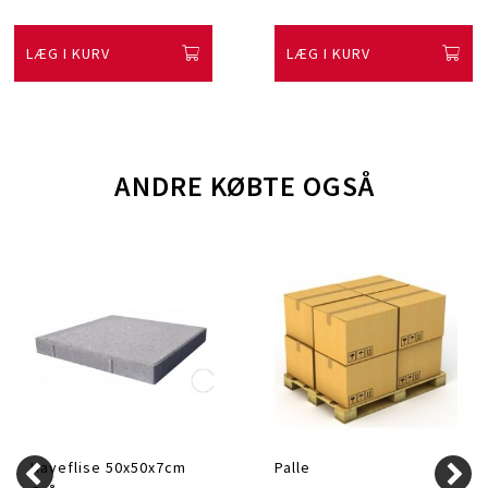
LÆG I KURV
LÆG I KURV
ANDRE KØBTE OGSÅ
Haveflise 50x50x7cm
Palle