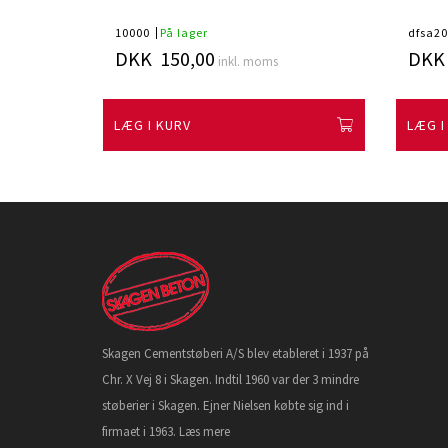
10000
På lager
dfsa20
DKK 150,00
DKK 
inkl. moms
LÆG I KURV
LÆG I
Skagen Cementstøberi A/S blev etableret i 1937 på
Chr. X Vej 8 i Skagen. Indtil 1960 var der 3 mindre
støberier i Skagen. Ejner Nielsen købte sig ind i
firmaet i 1963.
Læs mere