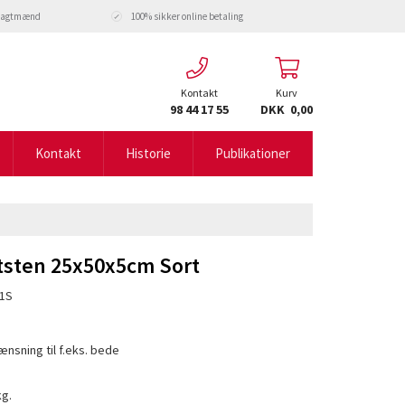
fragtmænd
100% sikker online betaling
Kontakt
Kurv
98 44 17 55
DKK 0,00
Kontakt
Historie
Publikationer
sten 25x50x5cm Sort
1S
nsning til f.eks. bede
kg.