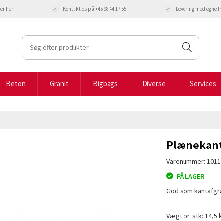
ger
her
Kontakt os på +45 98 44 17 55
Levering med egne 
Beton
Granit
Bigbags
Diverse
Services
Plænekant
Varenummer: 1011
PÅ LAGER
God som kantafgræ
Vægt pr. stk: 14,5 