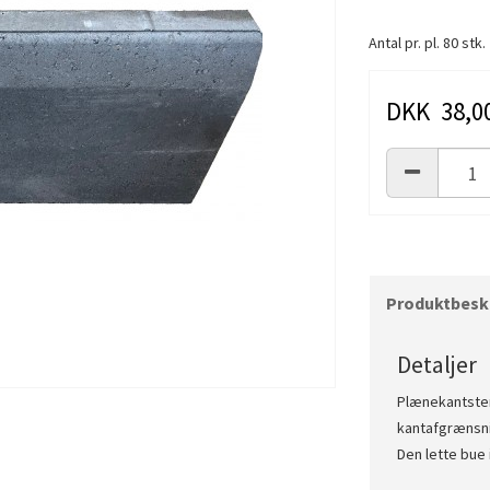
Antal pr. pl. 80 stk.
DKK 38,0
Produktbeskr
Detaljer
Plænekantste
kantafgrænsning
Den lette bue i