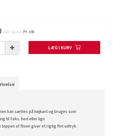
0
Pr. stk
inkl. moms
LÆG I KURV
ivelse
nen kan sættes på højkant og bruges som
 til f.eks. bed eller lign.
 toppen af flisen giver et rigtig flot udtryk.