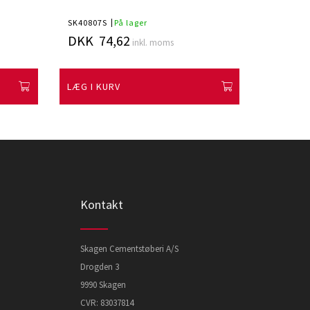
Skifer
SK40807S
På lager
Skawpark
DKK 74,62
DKK 5
inkl. moms
LÆG I KURV
LÆG I K
Kontakt
Skagen Cementstøberi A/S
Drogden 3
9990 Skagen
CVR: 83037814