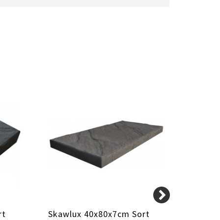
rt
Skawlux 40x80x7cm Sort
Skawp