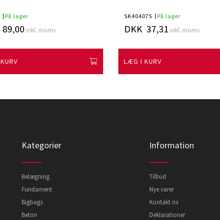
På lager
SK40407S
På lager
89,00
DKK 37,31
inkl. moms
inkl. moms
 KURV
LÆG I KURV
Kategorier
Information
Belægning
Tilbud
Fundament
Nye varer
Bigbags
Kontakt os
Beton
Deklarationer