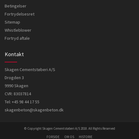
Betingelser
Fortrydelsesret
Sitemap
Whistleblower
Fortryd aftale
Kontakt
Skagen Cementstøberi A/S
Drogden 3
9990 Skagen
CVR: 83037814
Tel:
+45 98 44 17 55
skagenbeton@skagenbeton.dk
© Copyright Skagen Cementstøberi A/S 2018. All Rights Reserved
FORSIDE
OM OS
HISTORIE