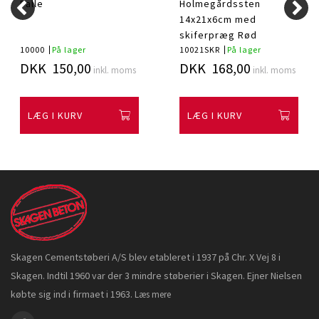
Palle
Holmegårdssten
14x21x6cm med
skiferpræg Rød
10000
På lager
10021SKR
På lager
DKK 150,00
DKK 168,00
inkl. moms
inkl. moms
LÆG I KURV
LÆG I KURV
Skagen Cementstøberi A/S blev etableret i 1937 på Chr. X Vej 8 i
Skagen. Indtil 1960 var der 3 mindre støberier i Skagen. Ejner Nielsen
købte sig ind i firmaet i 1963.
Læs mere