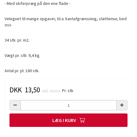
- Med skiferpræg på den ene flade -
Velegnet til mange opgaver, bl.a. kantafgrænsning, støttemur, bed
osv.
34 stk. pr. m2.
Vægt pr. stk: 9,4 kg.
Antal pr. pl. 160 stk.
DKK 13,50
Pr. stk
inkl. moms
LÆG I KURV