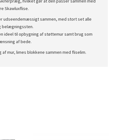
kiferpræg, hvilket gør at den passer sammen med
e Skawluxflise.
er udseendemæssigt sammen, med stort set alle
og belægningssten.
n ideel til opbygning af støttemur samt brug som
ænsning af bede.
 af mur, limes blokkene sammen med fliselim.