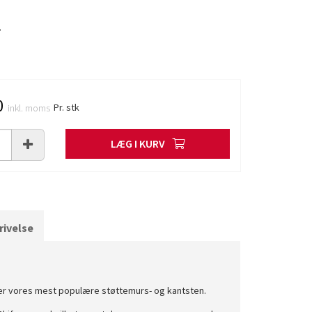
.
0
Pr. stk
inkl. moms
LÆG I KURV
ivelse
er vores mest populære støttemurs- og kantsten.