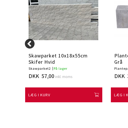
cm
Skawparket 10x18x55cm
Plant
Skifer Hvid
Grå
Skawparket2
På lager
Plantep
DKK 57,00
DKK 
inkl. moms
LÆG I KURV
LÆG I 