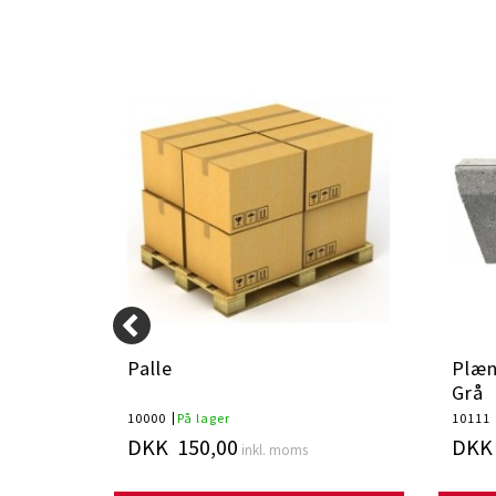
cm
Palle
Plæn
Grå
10000
På lager
10111
DKK 150,00
DKK 
inkl. moms