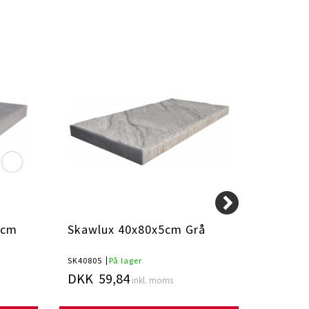
 cm
Skawlux 40x80x5cm Grå
Skawl
SK40805
På lager
SK40807
DKK 59,84
DKK 6
inkl. moms