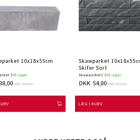
eparket 10x18x55cm
Skawparket 10x18x55
Skifer Sort
arket
På lager
Skawparket1
På lager
38,00
DKK 54,00
inkl. moms
inkl. moms
KURV
LÆG I KURV