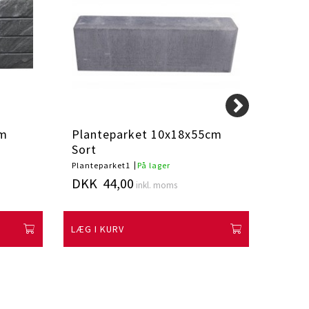
cm
Planteparket 10x18x55cm
Plan
Sort
Hvid
Planteparket1
På lager
Plante
DKK 44,00
DKK 
inkl. moms
LÆG I KURV
LÆG I