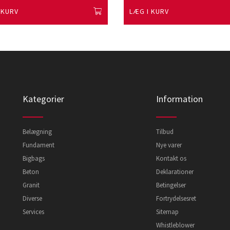
 KURV
LÆG I KURV
Kategorier
Information
Belægning
Tilbud
Fundament
Nye varer
Bigbags
Kontakt os
Beton
Deklarationer
Granit
Betingelser
Diverse
Fortrydelsesret
Services
Sitemap
Whistleblower