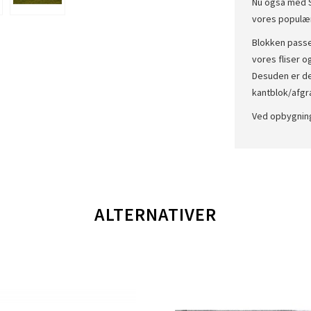
Nu også med S
vores populær
Blokken pass
vores fliser 
Desuden er de
kantblok/afgr
Ved opbygning
ALTERNATIVER