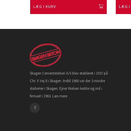
LÆG I KURV
LÆG I
Skagen Cementstøberi A/S blev etableret i 1937 på
Chr. X Vej 8 i Skagen. Indtil 1960 var der 3 mindre
støberier i Skagen. Ejner Nielsen købte sig ind i
firmaet i 1963.
Læs mere