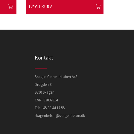
LÆG I KURV
LÆG I K
Kontakt
Skagen Cementstøberi A/S
Drogden 3
9990 Skagen
CVR: 83037814
Tel:
+45 98 44 17 55
skagenbeton@skagenbeton.dk