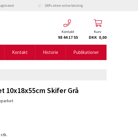
fragtmænd
100% sikker online betaling
Kontakt
Kurv
98 44 17 55
DKK 0,00
Kontakt
Historie
Publikationer
t 10x18x55cm Skifer Grå
wparket
 stk.