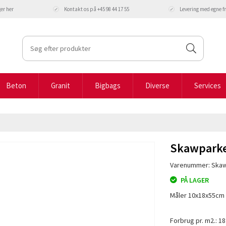
ger
her
Kontakt os på +45 98 44 17 55
Levering med egne 
Beton
Granit
Bigbags
Diverse
Services
Skawparke
Varenummer: Ska
PÅ LAGER
Måler 10x18x55cm
Forbrug pr. m2.: 18