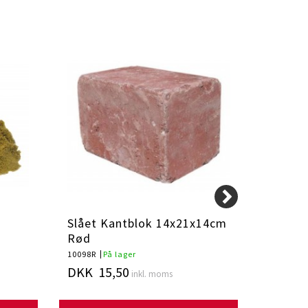
Slået Kantblok 14x21x14cm
Fibert
Rød
10098R
På lager
fibertex
DKK 15,50
DKK 1
inkl. moms