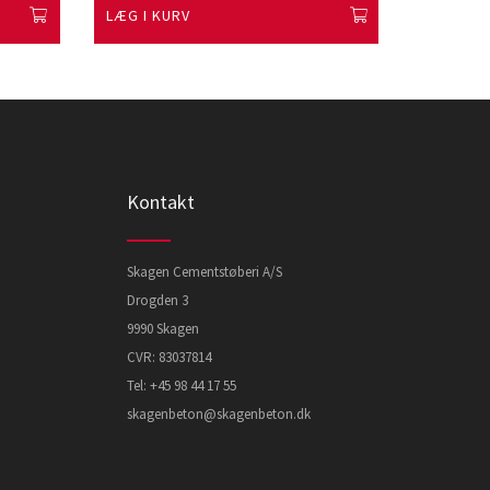
LÆG I KURV
LÆG I K
Kontakt
Skagen Cementstøberi A/S
Drogden 3
9990 Skagen
CVR: 83037814
Tel:
+45 98 44 17 55
skagenbeton@skagenbeton.dk