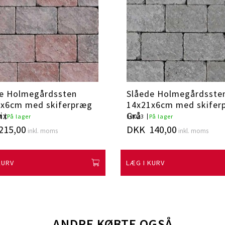
e Holmegårdssten
Slåede Holmegårdsste
1x6cm med skiferpræg
14x21x6cm med skifer
ix
Grå
M
På lager
10023
På lager
215,00
DKK 140,00
inkl. moms
inkl. moms
KURV
LÆG I KURV
ANDRE KØBTE OGSÅ