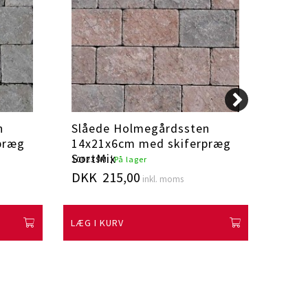
n
Slåede Holmegårdssten
Slåe
præg
14x21x6cm med skiferpræg
14x2
SortMix
Gul
10023SM
På lager
10023G
DKK 215,00
DKK 
inkl. moms
LÆG I KURV
LÆG I