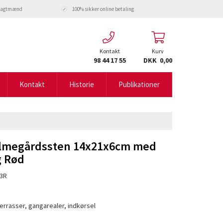
fragtmænd
100% sikker online betaling
Kontakt
Kurv
98 44 17 55
DKK 0,00
Kontakt
Historie
Publikationer
lmegårdssten 14x21x6cm med
g Rød
3R
. terrasser, gangarealer, indkørsel