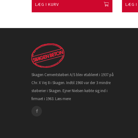
LÆG I KURV
LÆG I
Skagen Cementstøberi A/S blev etableret i 1937 på
Chr. X Vej 8 i Skagen. Indtil 1960 var der 3 mindre
støberier i Skagen. Ejner Nielsen købte sig ind i
firmaet i 1963.
Læs mere