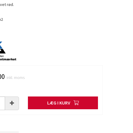
vet rød.
m2
00
inkl. moms
LÆG I KURV