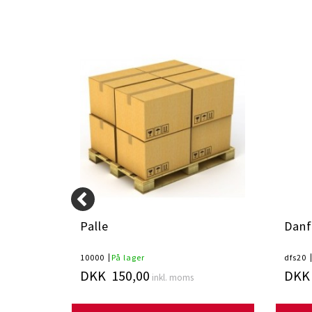
r Grå
Palle
Danf
10000
På lager
dfs20
DKK 150,00
DKK 
inkl. moms