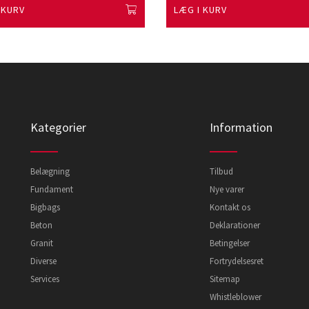
 KURV
LÆG I KURV
Kategorier
Information
Belægning
Tilbud
Fundament
Nye varer
Bigbags
Kontakt os
Beton
Deklarationer
Granit
Betingelser
Diverse
Fortrydelsesret
Services
Sitemap
Whistleblower