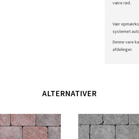
være rød.
Vær opmærksom
systemet autom
Denne vare kan
afdelinger.
ALTERNATIVER