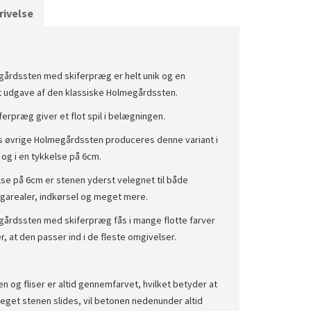
ivelse
årdssten med skiferpræg er helt unik og en
t udgave af den klassiske Holmegårdssten.
ferpræg giver et flot spil i belægningen.
 øvrige Holmegårdssten produceres denne variant i
t og i en tykkelse på 6cm.
lse på 6cm er stenen yderst velegnet til både
ngarealer, indkørsel og meget mere.
årdssten med skiferpræg fås i mange flotte farver
r, at den passer ind i de fleste omgivelser.
n og fliser er altid gennemfarvet, hvilket betyder at
eget stenen slides, vil betonen nedenunder altid