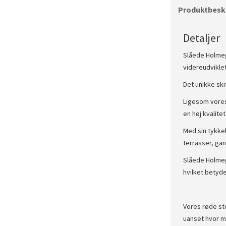
Produktbeskr
Detaljer
Slåede Holmeg
videreudvikle
Det unikke ski
Ligesom vores
en høj kvalite
Med sin tykke
terrasser, ga
Slåede Holmeg
hvilket betyde
Vores røde ste
uanset hvor m