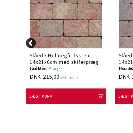
n
Slåede Holmegårdssten
Slåed
præg
14x21x6cm med skiferpræg
14x2
GulMix
RødM
10023GX
På lager
10023R
DKK 215,00
DKK 
inkl. moms
LÆG I KURV
LÆG I 