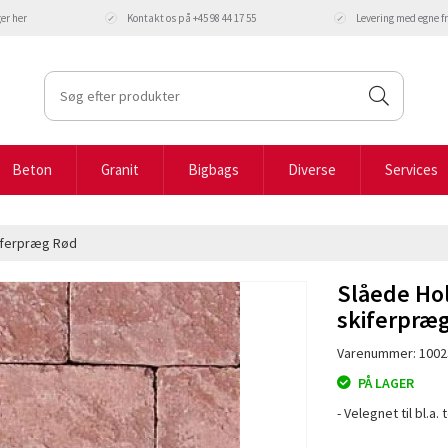
ger
her
Kontakt os på +45 98 44 17 55
Levering med egne 
Beton
Granit
Bigbags
Diverse
Services
iferpræg Rød
Slåede Ho
skiferpræ
Varenummer: 1002
PÅ LAGER
- Velegnet til bl.a