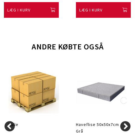
LÆG I KURV
LÆG I KURV
ANDRE KØBTE OGSÅ
Palle
Haveflise 50x50x7cm
Grå