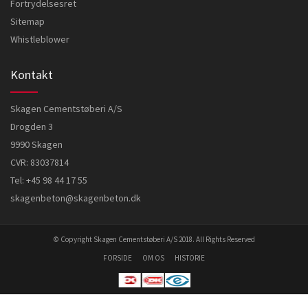
Fortrydelsesret
Sitemap
Whistleblower
Kontakt
Skagen Cementstøberi A/S
Drogden 3
9990 Skagen
CVR: 83037814
Tel:
+45 98 44 17 55
skagenbeton@skagenbeton.dk
© Copyright Skagen Cementstøberi A/S 2018. All Rights Reserved
FORSIDE
OM OS
HISTORIE