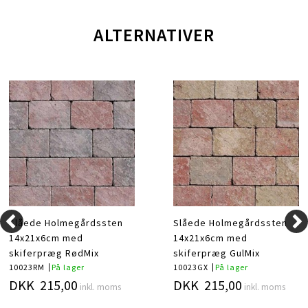
ALTERNATIVER
Slåede Holmegårdssten
Slåede Holmegårdssten
14x21x6cm med
14x21x6cm med
skiferpræg RødMix
skiferpræg GulMix
10023RM
På lager
10023GX
På lager
DKK 215,00
DKK 215,00
inkl. moms
inkl. moms