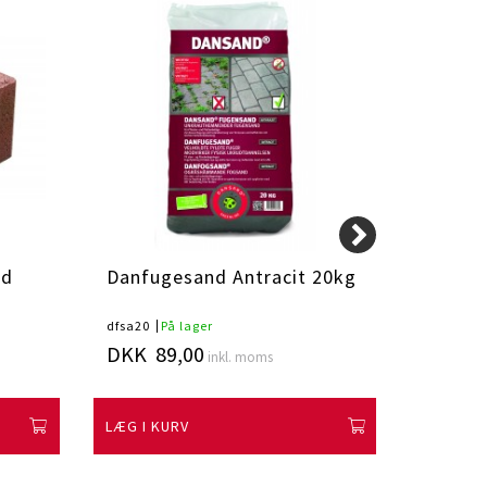
ød
Danfugesand Antracit 20kg
Danfu
dfsa20
På lager
dfs20
På
DKK 89,00
DKK 8
inkl. moms
LÆG I KURV
LÆG I K