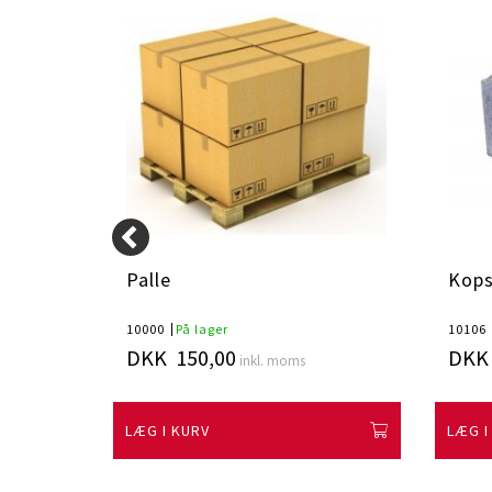
x55cm
Palle
Kops
10000
På lager
10106
DKK 150,00
DKK 
inkl. moms
LÆG I KURV
LÆG I