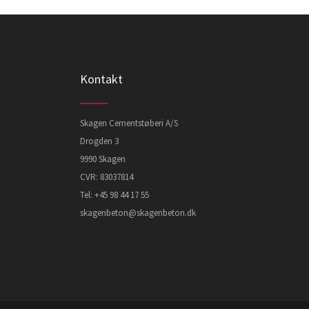
Kontakt
Skagen Cementstøberi A/S
Drogden 3
9990 Skagen
CVR: 83037814
Tel:
+45 98 44 17 55
skagenbeton@skagenbeton.dk