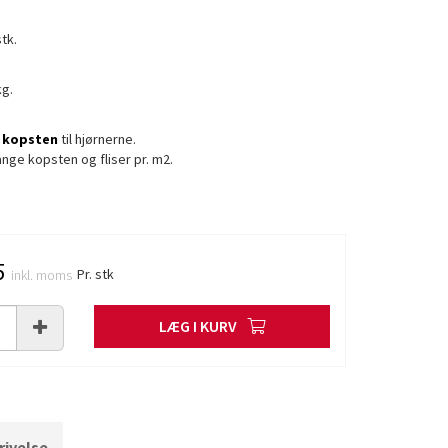
tk.
kg.
e
kopsten
til hjørnerne.
nge kopsten og fliser pr. m2.
5
Pr. stk
inkl. moms
LÆG I KURV
ivelse