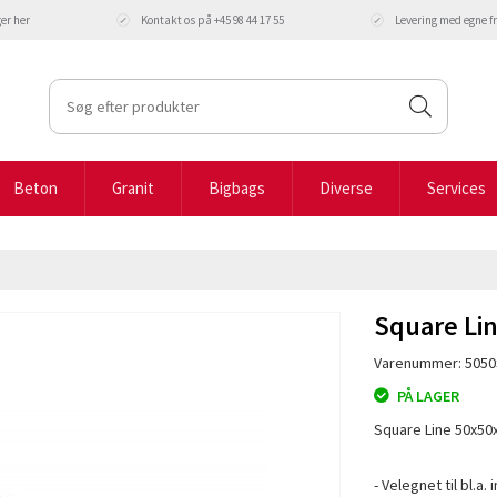
ger
her
Kontakt os på +45 98 44 17 55
Levering med egne 
Beton
Granit
Bigbags
Diverse
Services
Square Li
Varenummer: 505
PÅ LAGER
Square Line 50x50x
- Velegnet til bl.a