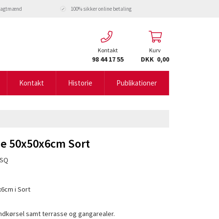
fragtmænd
100% sikker online betaling
Kontakt
Kurv
98 44 17 55
DKK 0,00
Kontakt
Historie
Publikationer
ne 50x50x6cm Sort
0SQ
6cm i Sort
. indkørsel samt terrasse og gangarealer.