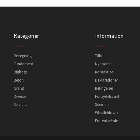
Kategorier
Information
Belægning
Tilbud
Fundament
Nye varer
Bigbags
Kontakt os
Beton
Deklarationer
Granit
Betingelser
Diverse
Fortrydelsesret
Services
Sitemap
Whistleblower
Fortryd aftale