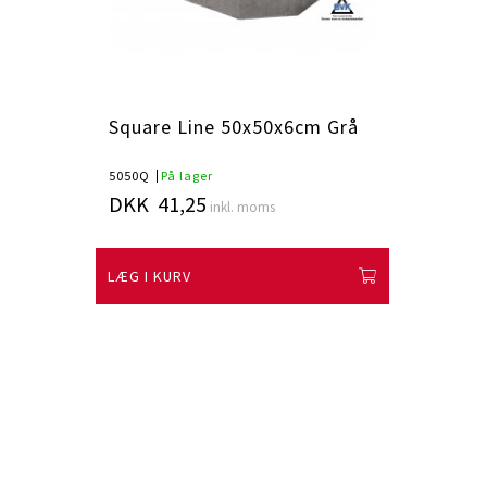
Square Line 50x50x6cm Grå
5050Q
På lager
DKK 41,25
inkl. moms
LÆG I KURV