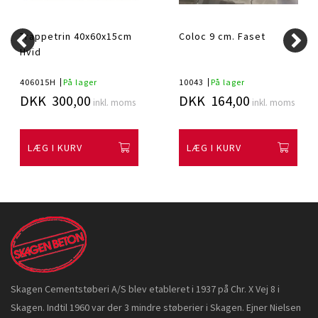
Trappetrin 40x60x15cm
Coloc 9 cm. Faset
Hvid
406015H
På lager
10043
På lager
DKK 300,00
DKK 164,00
inkl. moms
inkl. moms
LÆG I KURV
LÆG I KURV
Skagen Cementstøberi A/S blev etableret i 1937 på Chr. X Vej 8 i
Skagen. Indtil 1960 var der 3 mindre støberier i Skagen. Ejner Nielsen