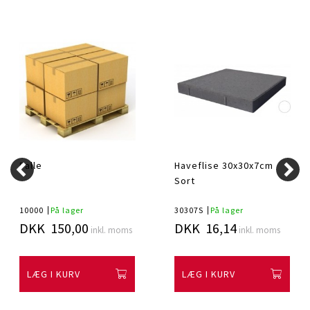
Palle
Haveflise 30x30x7cm
Sort
10000
På lager
30307S
På lager
DKK 150,00
DKK 16,14
inkl. moms
inkl. moms
LÆG I KURV
LÆG I KURV