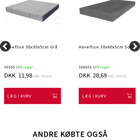
Haveflise 30x30x5cm Grå
Haveflise 30x60x5cm Sort
30305
På lager
30605S
På lager
DKK 11,98
DKK 28,69
inkl. moms
inkl. moms
LÆG I KURV
LÆG I KURV
ANDRE KØBTE OGSÅ