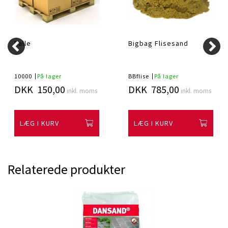
Palle
Bigbag Flisesand
10000
På lager
BBflise
På lager
DKK 150,00
DKK 785,00
inkl. moms
inkl. moms
LÆG I KURV
LÆG I KURV
Relaterede produkter