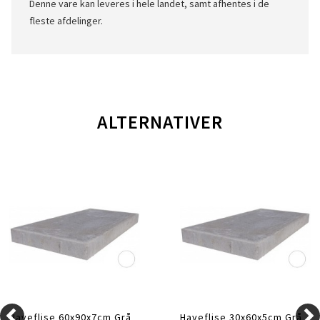
Denne vare kan leveres i hele landet, samt afhentes i de
fleste afdelinger.
ALTERNATIVER
Haveflise 60x90x7cm Grå
Haveflise 30x60x5cm Grå