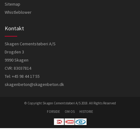
Sitemap
Whistleblower
Kontakt
Skagen Cementstøberi A/S
Drogden 3
9990 Skagen
CVR: 83037814
Tel:
+45 98 44 17 55
skagenbeton@skagenbeton.dk
© Copyright Skagen Cementstøberi A/S 2018. All Rights Reserved
FORSIDE
OM OS
HISTORIE