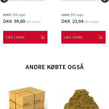
60907
På lager
30605
På lager
DKK 99,89
DKK 23,94
inkl. moms
inkl. moms
LÆG I KURV
LÆG I KURV
ANDRE KØBTE OGSÅ