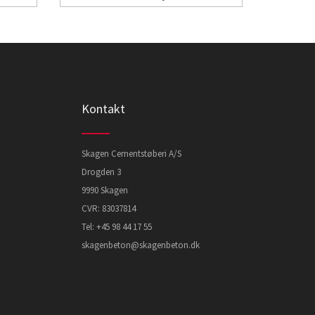
Kontakt
Skagen Cementstøberi A/S
Drogden 3
9990 Skagen
CVR: 83037814
Tel:
+45 98 44 17 55
skagenbeton@skagenbeton.dk