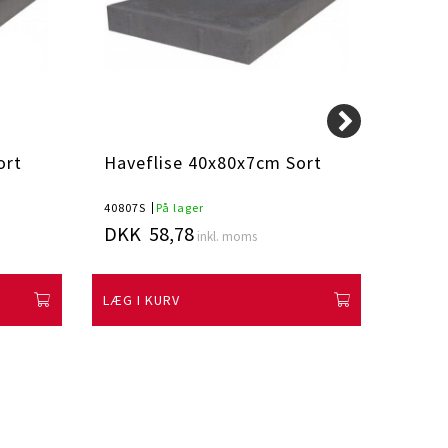
ort
Haveflise 40x80x7cm Sort
Have
40807S
På lager
20405S
DKK 58,78
DKK 
inkl. moms
LÆG I KURV
LÆG I