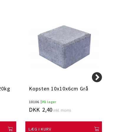
20kg
Kopsten 10x10x6cm Grå
Bigbag
10106
På lager
BBflise
P
DKK 2,40
DKK 7
inkl. moms
LÆG I KURV
LÆG I K