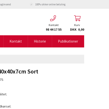
fragtmænd
100% sikker online betaling
Kontakt
Kurv
98 44 17 55
DKK 0,00
Kontakt
Historie
Publikationer
 40x40x7cm Sort
7S
litet.
ndkørsel.