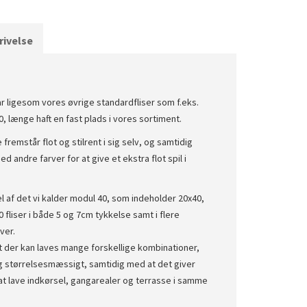
ivelse
ar ligesom vores øvrige standardfliser som f.eks.
, længe haft en fast plads i vores sortiment.
 fremstår flot og stilrent i sig selv, og samtidig
 andre farver for at give et ekstra flot spil i
el af det vi kalder modul 40, som indeholder 20x40,
 fliser i både 5 og 7cm tykkelse samt i flere
ver.
t der kan laves mange forskellige kombinationer,
g størrelsesmæssigt, samtidig med at det giver
at lave indkørsel, gangarealer og terrasse i samme