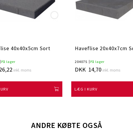
lise 40x40x5cm Sort
Haveflise 20x40x7cm S
På lager
20407S
På lager
26,22
DKK 14,70
inkl. moms
inkl. moms
KURV
LÆG I KURV
ANDRE KØBTE OGSÅ