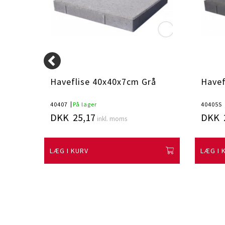
rå
Haveflise 40x40x7cm Grå
Havef
40407
På lager
40405S
DKK 25,17
DKK 
inkl. moms
LÆG I KURV
LÆG I 