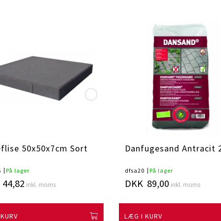
flise 50x50x7cm Sort
Danfugesand Antracit 
S
På lager
dfsa20
På lager
44,82
DKK 89,00
inkl. moms
inkl. moms
 KURV
LÆG I KURV