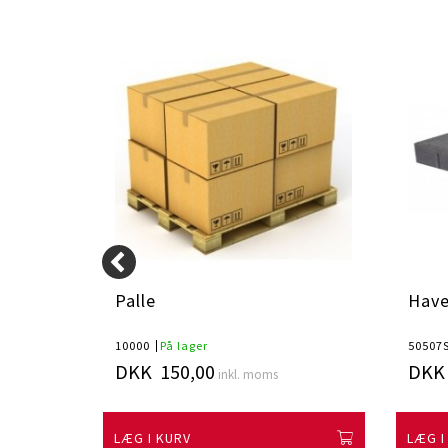
Palle
Have
10000
På lager
50507
DKK 150,00
DKK 
inkl. moms
LÆG I KURV
LÆG I