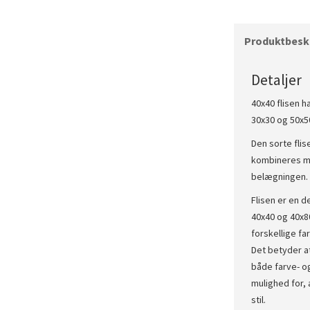
Produktbeskr
Detaljer
40x40 flisen h
30x30 og 50x50
Den sorte flise
kombineres med
belægningen.
Flisen er en d
40x40 og 40x80
forskellige far
Det betyder a
både farve- o
mulighed for, 
stil.