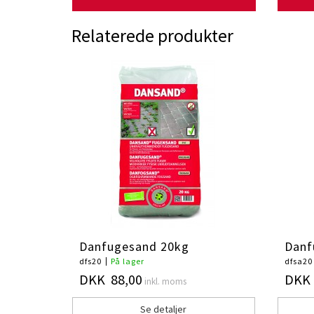
Relaterede produkter
Danfugesand 20kg
Danf
dfs20
På lager
dfsa20
DKK 88,00
DKK 
inkl. moms
Se detaljer