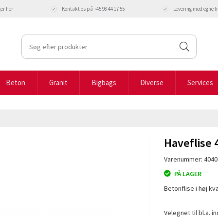
ger
her
Kontakt os på +45 98 44 17 55
Levering med egne 
Beton
Granit
Bigbags
Diverse
Services
Haveflise
Varenummer: 4040
PÅ LAGER
Betonflise i høj kva
Velegnet til bl.a. i