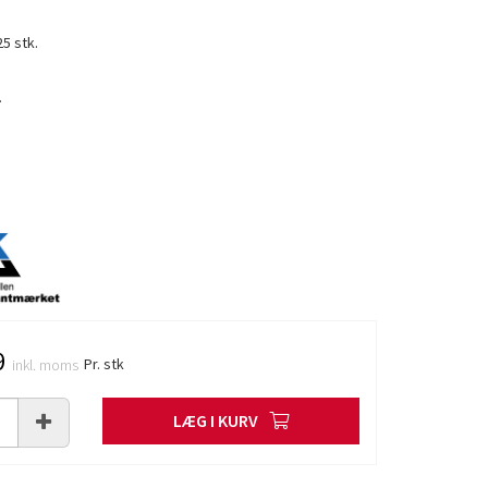
25 stk.
.
9
Pr. stk
inkl. moms
LÆG I KURV