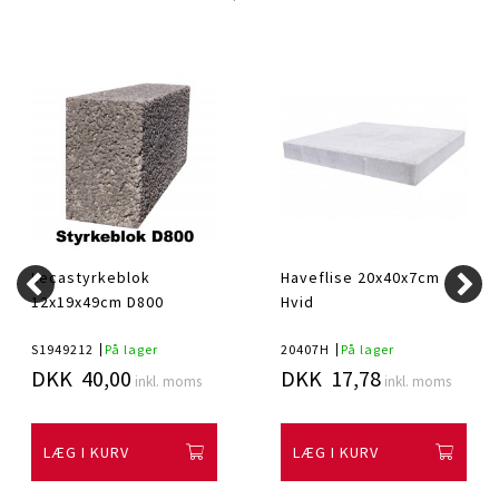
Lecastyrkeblok
Haveflise 20x40x7cm
12x19x49cm D800
Hvid
S1949212
På lager
20407H
På lager
DKK 40,00
DKK 17,78
inkl. moms
inkl. moms
LÆG I KURV
LÆG I KURV