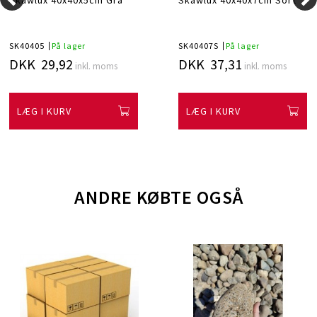
Skawlux 40x40x5cm Grå
Skawlux 40x40x7cm Sort
SK40405
På lager
SK40407S
På lager
DKK 29,92
DKK 37,31
inkl. moms
inkl. moms
LÆG I KURV
LÆG I KURV
ANDRE KØBTE OGSÅ