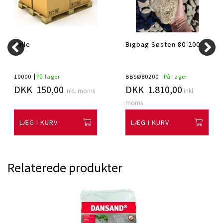
Palle
Bigbag Søsten 80-200
10000
På lager
BBSØ80200
På lager
DKK 150,00
DKK 1.810,00
inkl. moms
inkl.
moms
LÆG I KURV
LÆG I KURV
Relaterede produkter