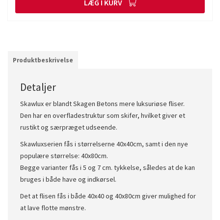
LÆG I KURV
Produktbeskrivelse
Detaljer
Skawlux er blandt Skagen Betons mere luksuriøse fliser.
Den har en overfladestruktur som skifer, hvilket giver et
rustikt og særpræget udseende.
Skawluxserien fås i størrelserne 40x40cm, samt i den nye
populære størrelse: 40x80cm.
Begge varianter fås i 5 og 7 cm. tykkelse, således at de kan
bruges i både have og indkørsel.
Det at flisen fås i både 40x40 og 40x80cm giver mulighed for
at lave flotte mønstre.