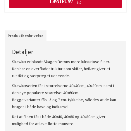
LÆG I KURV
Produktbeskrivelse
Detaljer
Skawlux er blandt Skagen Betons mere luksuriøse fliser.
Den har en overfladestruktur som skifer, hvilket giver et
rustikt og særpræget udseende.
Skawluxserien fås i størrelserne 40x40cm, 40x80cm. samt i
den nye populære størrelse: 40x60cm.
Begge varianter fås i 5 og 7 cm. tykkelse, således at de kan
bruges i både have og indkørsel.
Det at flisen fås i både 40x40, 40x60 og 40x80cm giver
mulighed for at lave flotte mønstre.