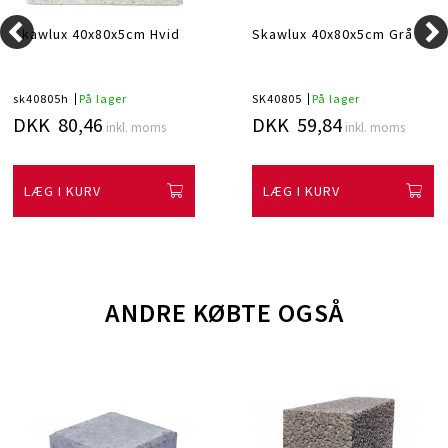
Skawlux 40x80x5cm Hvid
Skawlux 40x80x5cm Grå
sk40805h
På lager
SK40805
På lager
DKK 80,46
DKK 59,84
inkl. moms
inkl. moms
LÆG I KURV
LÆG I KURV
ANDRE KØBTE OGSÅ