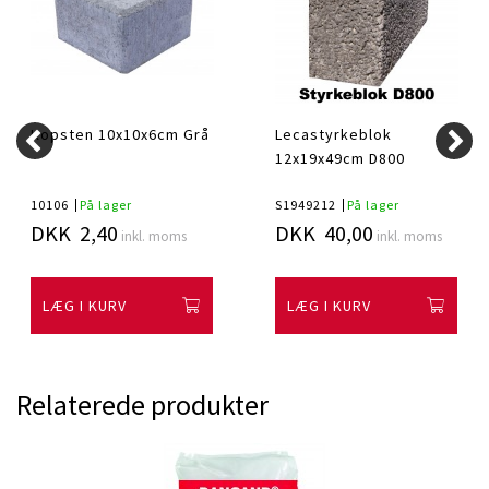
Kopsten 10x10x6cm Grå
Lecastyrkeblok
12x19x49cm D800
10106
På lager
S1949212
På lager
DKK 2,40
DKK 40,00
inkl. moms
inkl. moms
LÆG I KURV
LÆG I KURV
Relaterede produkter