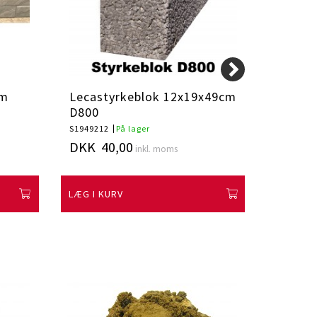
cm
Lecastyrkeblok 12x19x49cm
Danfu
D800
S1949212
På lager
dfs20
På
DKK 40,00
DKK 8
inkl. moms
LÆG I KURV
LÆG I K