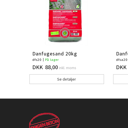
Danfugesand 20kg
Danf
dfs20
På lager
dfsa20
DKK 88,00
DKK 
inkl. moms
Se detaljer