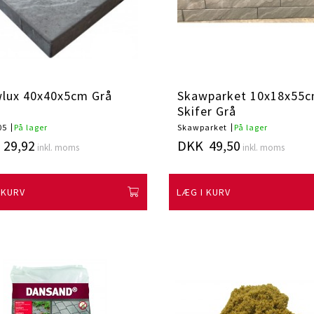
lux 40x40x5cm Grå
Skawparket 10x18x55
Skifer Grå
05
På lager
Skawparket
På lager
29,92
DKK 49,50
inkl. moms
inkl. moms
 KURV
LÆG I KURV