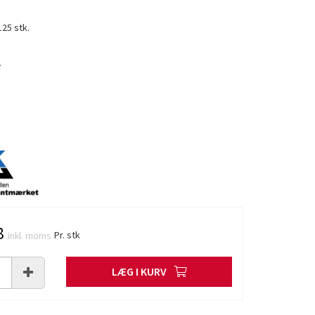
125 stk.
.
8
Pr. stk
inkl. moms
LÆG I KURV