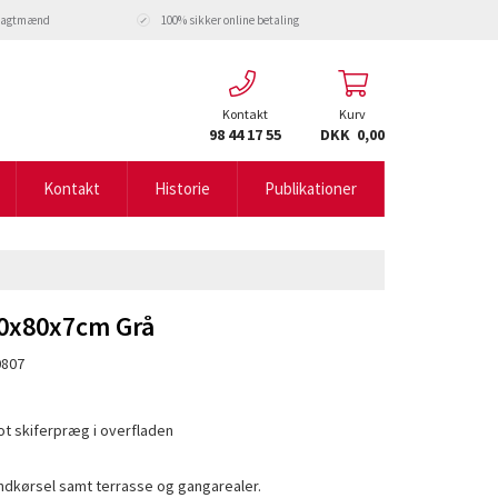
fragtmænd
100% sikker online betaling
Kontakt
Kurv
98 44 17 55
DKK 0,00
Kontakt
Historie
Publikationer
0x80x7cm Grå
0807
ot skiferpræg i overfladen
. indkørsel samt terrasse og gangarealer.