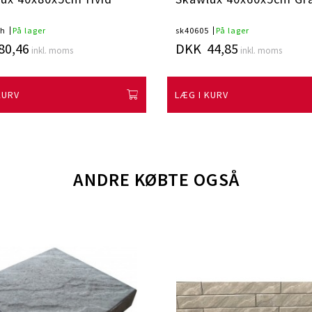
5h
På lager
sk40605
På lager
80,46
DKK 44,85
inkl. moms
inkl. moms
KURV
LÆG I KURV
ANDRE KØBTE OGSÅ