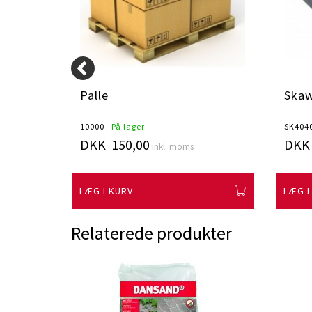
x55cm
Palle
Skaw
10000
På lager
SK404
DKK 150,00
DKK 
inkl. moms
LÆG I KURV
LÆG I
Relaterede produkter