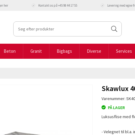
ger
her
Kontakt os på +45 98 44 17 55
Levering med egne 
Beton
Granit
Bigbags
Diverse
Services
Skawlux 4
Varenummer: SK4
PÅ LAGER
Luksusflise med fl
- Velegnet til bl.a