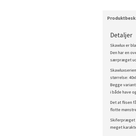
Produktbeskr
Detaljer
Skawlux er bla
Den har en ove
særpræget u
Skawluxserien
størrelse: 40
Begge variante
i både have og
Det at flisen 
flotte mønstre
Skiferpræget s
meget karakte