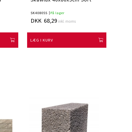
SK40805S
På lager
SK4080
DKK 68,29
DKK 
inkl. moms
LÆG I KURV
LÆG I