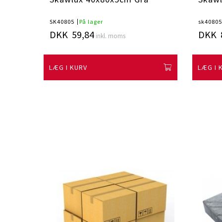
SK40805
På lager
sk4080
DKK 59,84
DKK 
inkl. moms
LÆG I KURV
LÆG I 