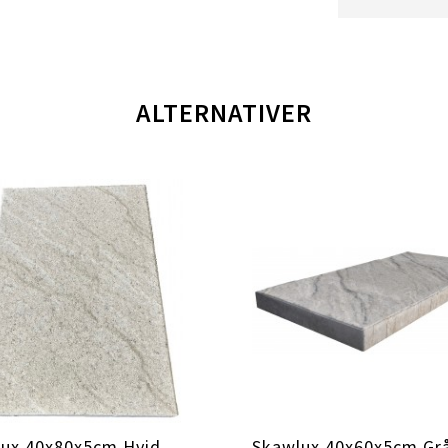
ALTERNATIVER
ux 40x80x5cm Hvid
Skawlux 40x60x5cm Gr