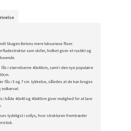
ivelse
ndt Skagen Betons mere luksuriøse fliser.
rfladestruktur som skifer, hvilket giver et rustikt og
dseende.
 fås i størrelserne 40x40cm, samt i den nye populære
x80cm.
r fås i 5 og 7 cm. tykkelse, således at de kan bruges
 indkørsel.
fås i både 40x40 og 40x80cm giver mulighed for at lave
.
es tydeligst i sollys, hvor strukturen fremtræder
ristisk.