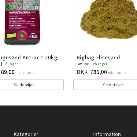
ugesand Antracit 20kg
Bigbag Flisesand
På lager
BBflise
På lager
89,00
DKK 785,00
inkl. moms
inkl. moms
Se detaljer
Se detaljer
Kategorier
Information