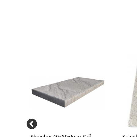
Skawlux 40x80x5cm Grå
Skawl