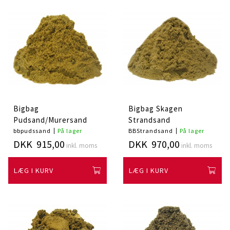
Bigbag
Bigbag Skagen
Pudsand/Murersand
Strandsand
bbpudssand
På lager
BBStrandsand
På lager
DKK 915,00
DKK 970,00
inkl. moms
inkl. moms
LÆG I KURV
LÆG I KURV