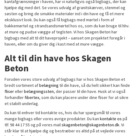
kantafgrænsninger i haven, har vi naturligvis også bigbags, der kan
hjælpe dig med det. Se vores udvalg af granitskærver, stenmel og
søsten og bring de smukke materialer ind i din have og få et mere
eksklusivt look. Du kan også få bigbags med mørtel i form af
bakkemørtel og strandsandsmørtel hos os, som du kan bruge til hhv.
at mure og pudse vægge af teglsten. Vi hos Skagen Beton har
bigbags med alt til dit haveprojekt – uanset om projektet foregår i
haven, eller om du giver dig i kast med at mure vægge.
Alt til din have hos Skagen
Beton
Foruden vores store udvalg af bigbags har vi hos Skagen Beton et
bredt sortiment af
belægning
til din have, så du helt sikkert kan finde
fliser
eller
belægningssten
, der passer til din have. Husk at vi også
forhandler
fibertex
, som du kan placere under dine fliser for at sikre
et stabilt underlag.
Du kan til enhver tid kontakte os, hvis du har spørgsmål til vores
mange bigbags eller vores øvrige produkter. Du kan
kontakte os
på
tlf. 98 44 17 55 og på vores mail
skagenbeton@skagenbeton.dk
. Vi
står klar til at hjælpe dig og bestræber os altid på at vejlede vores