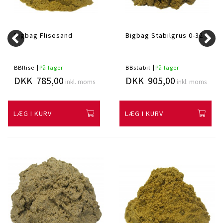
Bigbag Flisesand
Bigbag Stabilgrus 0-32
BBflise
På lager
BBstabil
På lager
DKK 785,00
DKK 905,00
inkl. moms
inkl. moms
LÆG I KURV
LÆG I KURV