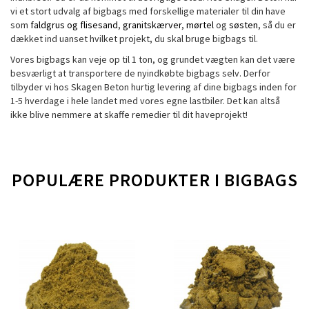
vi et stort udvalg af bigbags med forskellige materialer til din have
som
faldgrus og flisesand
,
granitskærver
,
mørtel
og
søsten
, så du er
dækket ind uanset hvilket projekt, du skal bruge bigbags til.
Vores bigbags kan veje op til 1 ton, og grundet vægten kan det være
besværligt at transportere de nyindkøbte bigbags selv. Derfor
tilbyder vi hos Skagen Beton hurtig levering af dine bigbags inden for
1-5 hverdage i hele landet med vores egne lastbiler. Det kan altså
ikke blive nemmere at skaffe remedier til dit haveprojekt!
POPULÆRE PRODUKTER I
BIGBAGS