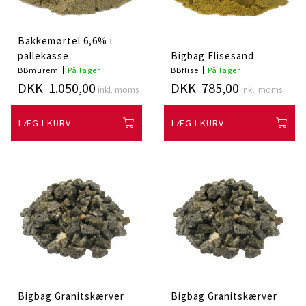
Bakkemørtel 6,6% i
pallekasse
Bigbag Flisesand
BBmurem
På lager
BBflise
På lager
DKK 1.050,00
DKK 785,00
inkl. moms
inkl. moms
LÆG I KURV
LÆG I KURV
Bigbag Granitskærver
Bigbag Granitskærver