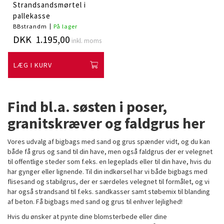
Strandsandsmørtel i
pallekasse
BBstrandm
På lager
DKK 1.195,00
inkl. moms
LÆG I KURV
Find bl.a. søsten i poser,
granitskræver og faldgrus her
Vores udvalg af bigbags med sand og grus spænder vidt, og du kan
både få grus og sand til din have, men også faldgrus der er velegnet
til offentlige steder som f.eks. en legeplads eller til din have, hvis du
har gynger eller lignende. Til din indkørsel har vi både bigbags med
flisesand og stabilgrus, der er særdeles velegnet til formålet, og vi
har også strandsand til f.eks. sandkasser samt støbemix til blanding
af beton. Få bigbags med sand og grus til enhver lejlighed!
Hvis du ønsker at pynte dine blomsterbede eller dine