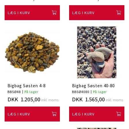
LÆG I KURV
LÆG I KURV
Bigbag Søsten 4-8
Bigbag Søsten 40-80
BBSØ48
På lager
BBSØ4080
På lager
DKK 1.205,00
DKK 1.565,00
inkl. moms
inkl. moms
LÆG I KURV
LÆG I KURV