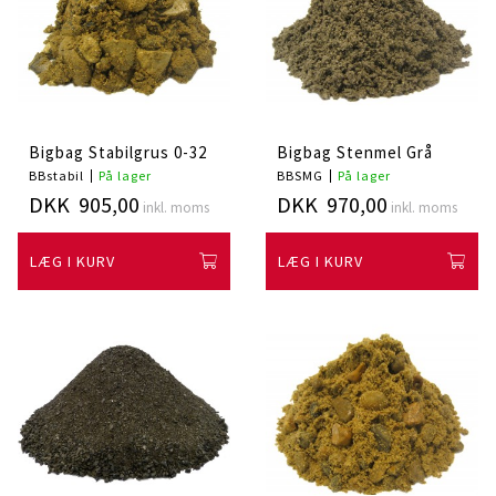
Bigbag Stabilgrus 0-32
Bigbag Stenmel Grå
BBstabil
På lager
BBSMG
På lager
DKK 905,00
DKK 970,00
inkl. moms
inkl. moms
LÆG I KURV
LÆG I KURV